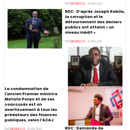
DESKECO
PAR
- 29 MAI 2025
RDC : D’après Joseph Kabila,
la corruption et le
détournement des deniers
publics ont atteint « un
niveau inédit »
DESKECO
PAR
- 24 MAI 2025
La condamnation de
l'ancien Premier ministre
Matata Ponyo et de ses
coaccusés est un
avertissement à tous les
prédateurs des finances
publiques, selon l’ACAJ
RDC : Demande de
DESKECO
PAR
- 22 MAI 2025