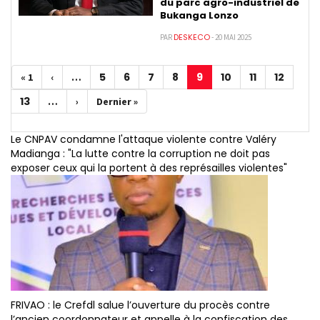
du parc agro-industriel de
Bukanga Lonzo
DESKECO
PAR
- 20 MAI 2025
Pagination
5
6
7
8
9
10
11
12
Première
« 1
Page
‹
…
Page
Page
Page
Page
Page
Page
Page
Page
page
précédente
courante
13
Page
…
Page
›
Dernière
Dernier »
suivante
page
Le CNPAV condamne l'attaque violente contre Valéry
Madianga : "La lutte contre la corruption ne doit pas
exposer ceux qui la portent à des représailles violentes"
FRIVAO : le Crefdl salue l’ouverture du procès contre
l’ancien coordonnateur et appelle à la confiscation des