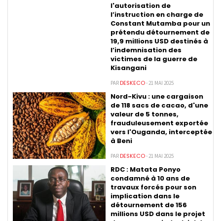
l'autorisation de
l’instruction en charge de
Constant Mutamba pour un
prétendu détournement de
19,9 millions USD destinés à
l’indemnisation des
victimes de la guerre de
Kisangani
DESKECO
PAR
- 21 MAI 2025
Nord-Kivu : une cargaison
de 118 sacs de cacao, d'une
valeur de 5 tonnes,
frauduleusement exportée
vers l'Ouganda, interceptée
à Beni
DESKECO
PAR
- 21 MAI 2025
RDC : Matata Ponyo
condamné à 10 ans de
travaux forcés pour son
implication dans le
détournement de 156
millions USD dans le projet