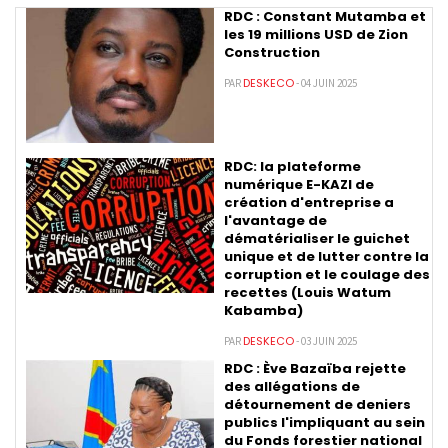
RDC : Constant Mutamba et
les 19 millions USD de Zion
Construction
DESKECO
PAR
- 04 JUIN 2025
RDC: la plateforme
numérique E-KAZI de
création d'entreprise a
l'avantage de
dématérialiser le guichet
unique et de lutter contre la
corruption et le coulage des
recettes (Louis Watum
Kabamba)
DESKECO
PAR
- 03 JUIN 2025
RDC : Ève Bazaïba rejette
des allégations de
détournement de deniers
publics l'impliquant au sein
du Fonds forestier national