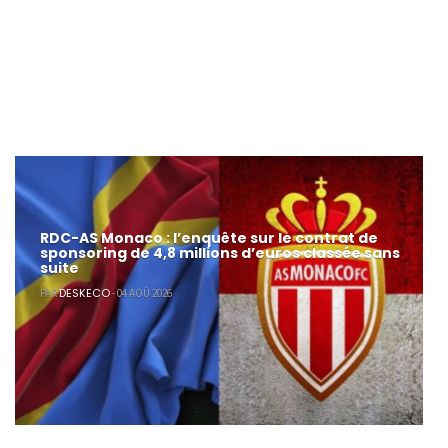
RDC-AS Monaco : l’enquête sur le contrat de
sponsoring de 4,8 millions d’euros classée sans
suite
DESKECO
PAR
- 04 AOÛ 2026