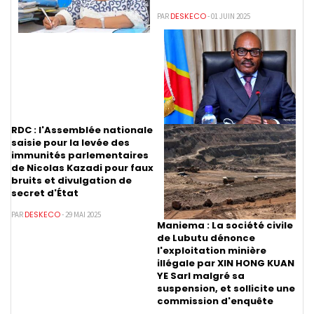
DESKECO
PAR
- 01 JUIN 2025
RDC : l'Assemblée nationale
saisie pour la levée des
immunités parlementaires
de Nicolas Kazadi pour faux
bruits et divulgation de
secret d'État
DESKECO
PAR
- 29 MAI 2025
Maniema : La société civile
de Lubutu dénonce
l'exploitation minière
illégale par XIN HONG KUAN
YE Sarl malgré sa
suspension, et sollicite une
commission d'enquête