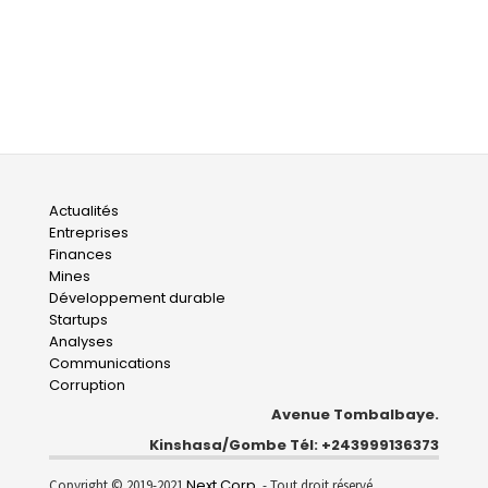
Main
Actualités
Entreprises
navigation
Finances
Mines
Développement durable
Startups
Analyses
Communications
Corruption
Avenue Tombalbaye.
Kinshasa/Gombe Tél: +243999136373
Next Corp.
Copyright © 2019-2021
- Tout droit réservé