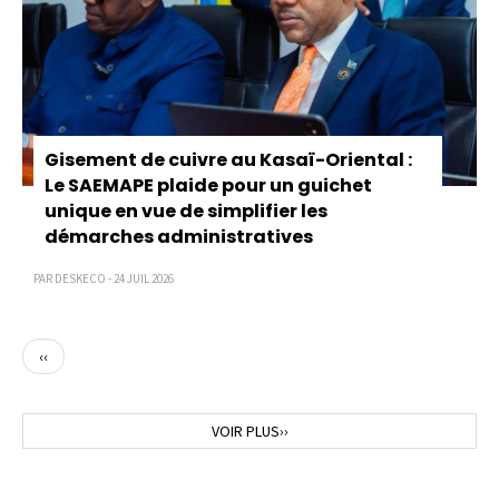
Gisement de cuivre au Kasaï-Oriental :
Le SAEMAPE plaide pour un guichet
unique en vue de simplifier les
démarches administratives
PAR DESKECO - 24 JUIL 2026
Page
‹‹
précédente
Page
VOIR PLUS››
suivante