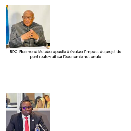
e
o
er
ra
es
dI
pc
sA
n
o
m
t
n
h
p
ge
k
at
p
r
RDC: Florimond Muteba appelle à évaluer l'impact du projet de
pont route-rail sur l'économie nationale