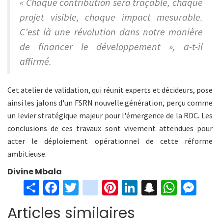
« Chaque contribution sera traçable, chaque
projet visible, chaque impact mesurable.
C’est là une révolution dans notre manière
de financer le développement », a-t-il
affirmé.
Cet atelier de validation, qui réunit experts et décideurs, pose
ainsi les jalons d'un FSRN nouvelle génération, perçu comme
un levier stratégique majeur pour l'émergence de la RDC. Les
conclusions de ces travaux sont vivement attendues pour
acter le déploiement opérationnel de cette réforme
ambitieuse.
Divine Mbala
S
Fa
T
in
Pi
Li
S
W
M
h
ce
wi
st
nt
n
n
h
es
Articles similaires
ar
b
tt
ag
er
ke
a
at
se