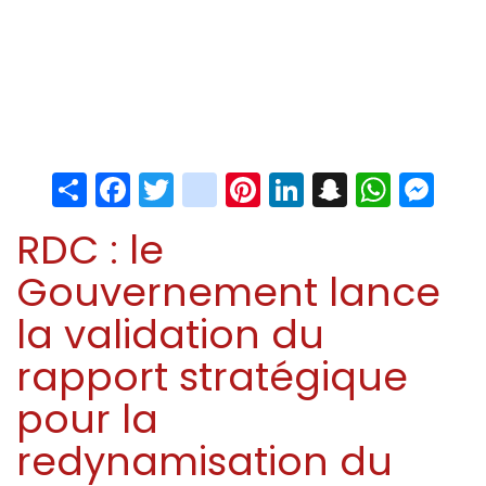
Share
Facebook
Twitter
instagram
Pinterest
LinkedIn
Snapchat
Whats
Me
RDC : le
Gouvernement lance
la validation du
rapport stratégique
pour la
redynamisation du