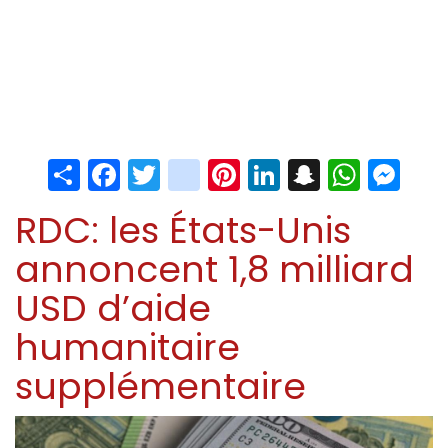
Share
Facebook
Twitter
instagram
Pinterest
LinkedIn
Snapchat
Whats
Me
RDC: les États-Unis
annoncent 1,8 milliard
USD d’aide
humanitaire
supplémentaire