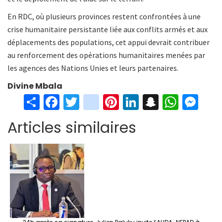
En RDC, où plusieurs provinces restent confrontées à une
crise humanitaire persistante liée aux conflits armés et aux
déplacements des populations, cet appui devrait contribuer
au renforcement des opérations humanitaires menées par
les agences des Nations Unies et leurs partenaires.
Divine Mbala
S
Fa
T
in
Pi
Li
S
W
M
h
ce
wi
st
nt
n
n
h
es
Articles similaires
ar
b
tt
ag
er
ke
a
at
se
e
o
er
ra
es
dI
pc
sA
n
o
m
t
n
h
p
ge
k
at
p
r