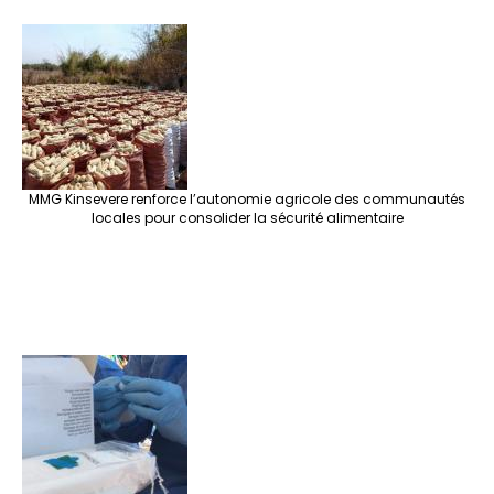
ar
b
tt
ag
er
ke
a
at
se
e
o
er
ra
es
dI
pc
sA
n
o
m
t
n
h
p
ge
k
at
p
r
MMG Kinsevere renforce l’autonomie agricole des communautés
locales pour consolider la sécurité alimentaire