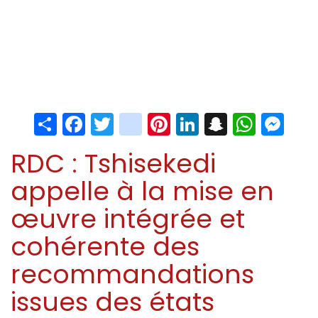
Share
Facebook
Twitter
instagram
Pinterest
LinkedIn
Snapchat
Whats
Me
RDC : Tshisekedi
appelle à la mise en
œuvre intégrée et
cohérente des
recommandations
issues des états