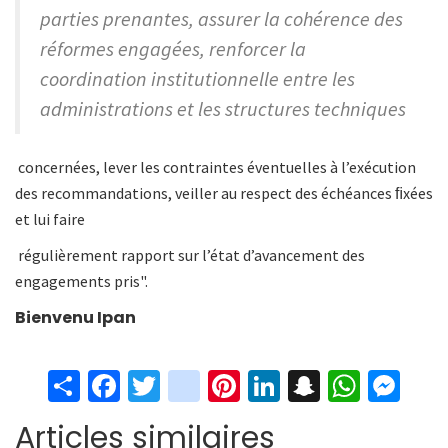
parties prenantes, assurer la cohérence des
réformes engagées, renforcer la
coordination institutionnelle entre les
administrations et les structures techniques
concernées, lever les contraintes éventuelles à l’exécution
des recommandations, veiller au respect des échéances ﬁxées
et lui faire
régulièrement rapport sur l’état d’avancement des
engagements pris".
Bienvenu Ipan
S
Fa
T
in
Pi
Li
S
W
M
h
ce
wi
st
nt
n
n
h
es
Articles similaires