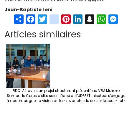
Jean-Baptiste Leni
S
Fa
T
in
Pi
Li
S
W
M
h
ce
wi
st
nt
n
n
h
es
Articles similaires
ar
b
tt
ag
er
ke
a
at
se
e
o
er
ra
es
dI
pc
sA
n
o
m
t
n
h
p
ge
k
at
p
r
RDC: À travers un projet structurant présenté au VPM Mukoko
Samba, le Corps d'élite scientifique de l'UDPS/Tshisekedi s'engage
à accompagner la vision de la « revanche du sol sur le sous-sol »