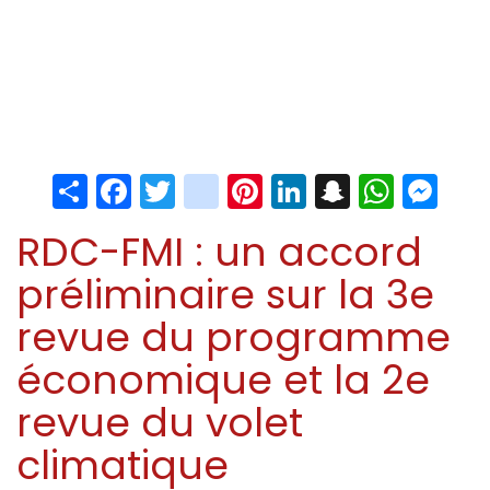
Share
Facebook
Twitter
instagram
Pinterest
LinkedIn
Snapchat
Whats
Me
RDC-FMI : un accord
préliminaire sur la 3e
revue du programme
économique et la 2e
revue du volet
climatique