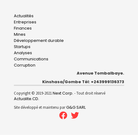
Main
Actualités
Entreprises
navigation
Finances
Mines
Développement durable
Startups
Analyses
Communications
Corruption
Avenue Tombalbaye.
Kinshasa/Gombe Tél: +243999136373
Next Corp.
Copyright © 2019-2021
- Tout droit réservé
Actualite.CD
.
G&G SARL
Site développé et maintenu par