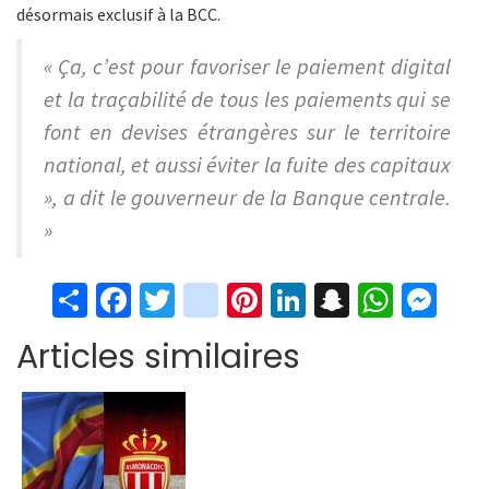
désormais exclusif à la BCC.
« Ça, c’est pour favoriser le paiement digital
et la traçabilité de tous les paiements qui se
font en devises étrangères sur le territoire
national, et aussi éviter la fuite des capitaux
», a dit le gouverneur de la Banque centrale.
»
S
Fa
T
in
Pi
Li
S
W
M
h
ce
wi
st
nt
n
n
h
es
Articles similaires
ar
b
tt
ag
er
ke
a
at
se
e
o
er
ra
es
dI
pc
sA
n
o
m
t
n
h
p
ge
k
at
p
r