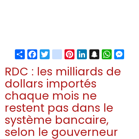
Share
Facebook
Twitter
instagram
Pinterest
LinkedIn
Snapchat
Whats
Me
RDC : les milliards de
dollars importés
chaque mois ne
restent pas dans le
système bancaire,
selon le gouverneur