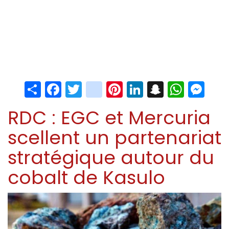
Share
Facebook
Twitter
instagram
Pinterest
LinkedIn
Snapchat
Whats
Me
RDC : EGC et Mercuria
scellent un partenariat
stratégique autour du
cobalt de Kasulo