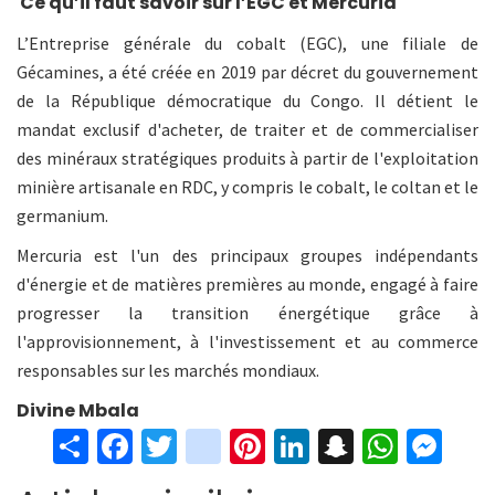
Ce qu’il faut savoir sur l’EGC et Mercuria
L’Entreprise générale du cobalt (EGC), une filiale de
Gécamines, a été créée en 2019 par décret du gouvernement
de la République démocratique du Congo. Il détient le
mandat exclusif d'acheter, de traiter et de commercialiser
des minéraux stratégiques produits à partir de l'exploitation
minière artisanale en RDC, y compris le cobalt, le coltan et le
germanium.
Mercuria est l'un des principaux groupes indépendants
d'énergie et de matières premières au monde, engagé à faire
progresser la transition énergétique grâce à
l'approvisionnement, à l'investissement et au commerce
responsables sur les marchés mondiaux.
Divine Mbala
S
Fa
T
in
Pi
Li
S
W
M
h
ce
wi
st
nt
n
n
h
es