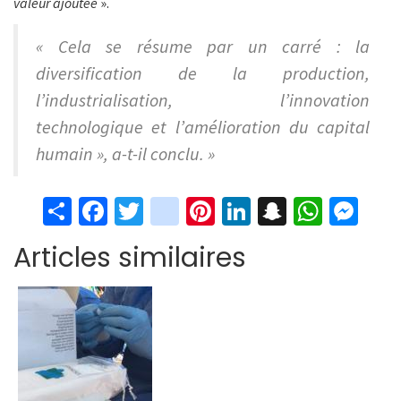
valeur ajoutée
».
« Cela se résume par un carré : la
diversification de la production,
l’industrialisation, l’innovation
technologique et l’amélioration du capital
humain », a-t-il conclu. »
S
Fa
T
in
Pi
Li
S
W
M
h
ce
wi
st
nt
n
n
h
es
Articles similaires
ar
b
tt
ag
er
ke
a
at
se
e
o
er
ra
es
dI
pc
sA
n
o
m
t
n
h
p
ge
k
at
p
r