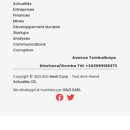
Main
Actualités
Entreprises
navigation
Finances
Mines
Développement durable
Startups
Analyses
Communications
Corruption
Avenue Tombalbaye.
Kinshasa/Gombe Tél: +243999136373
Next Corp.
Copyright © 2019-2021
- Tout droit réservé
Actualite.CD
.
G&G SARL
Site développé et maintenu par