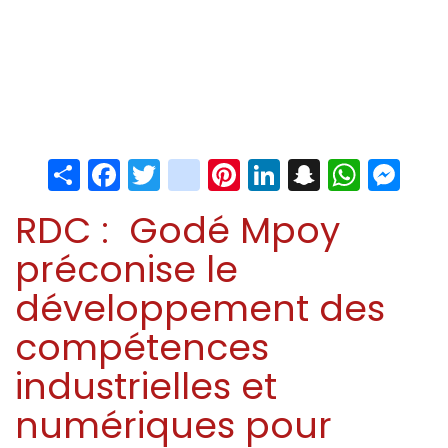
Share
Facebook
Twitter
instagram
Pinterest
LinkedIn
Snapchat
Whats
Me
RDC : Godé Mpoy
préconise le
développement des
compétences
industrielles et
numériques pour