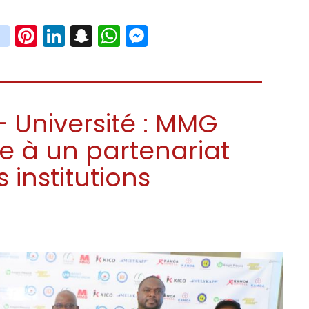
book
witter
instagram
Pinterest
LinkedIn
Snapchat
WhatsApp
Messenger
- Université : MMG
e à un partenariat
 institutions