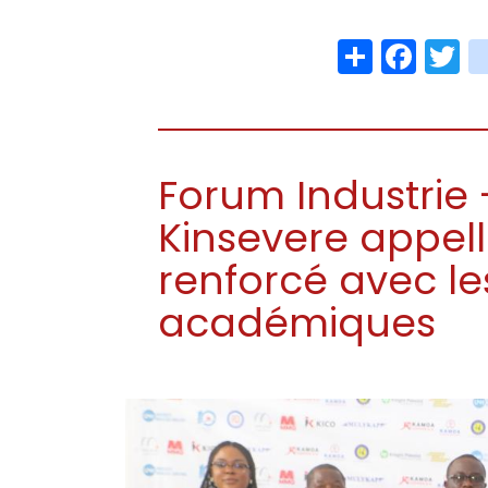
Share
Face
T
Forum Industrie 
Kinsevere appell
renforcé avec les
académiques