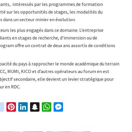
udiants, intéressés par les programmes de formation
rté sur les opportunités de stages, les modalités du
 dans un secteur minier en évolution.
urs les plus engagés dans ce domaine. L’entreprise
diants en stages de recherche, d’immersion ou de
ogram offre un contrat de deux ans assortis de conditions
apacité du pays à rapprocher le monde académique du terrain
KCC, MUMI, KICO et d’autres opérateurs au forum en est
objectif secondaire, elle devient un levier stratégique pour
ur en RDC.
in
Pi
Li
S
W
M
i
st
nt
n
n
h
es
t
ag
er
ke
a
at
se