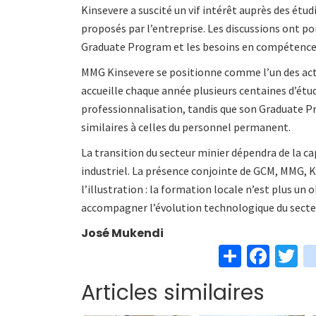
Kinsevere a suscité un vif intérêt auprès des ét
proposés par l’entreprise. Les discussions ont po
Graduate Program et les besoins en compétences
MMG Kinsevere se positionne comme l’un des acte
accueille chaque année plusieurs centaines d’étu
professionnalisation, tandis que son Graduate Pr
similaires à celles du personnel permanent.
La transition du secteur minier dépendra de la c
industriel. La présence conjointe de GCM, MMG, 
l’illustration : la formation locale n’est plus un 
accompagner l’évolution technologique du secte
José Mukendi
S
Fa
T
h
ce
w
Articles similaires
ar
b
t