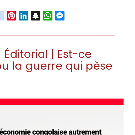
book
witter
instagram
Pinterest
LinkedIn
Snapchat
WhatsApp
Messenger
Éditorial | Est-ce
 ou la guerre qui pèse