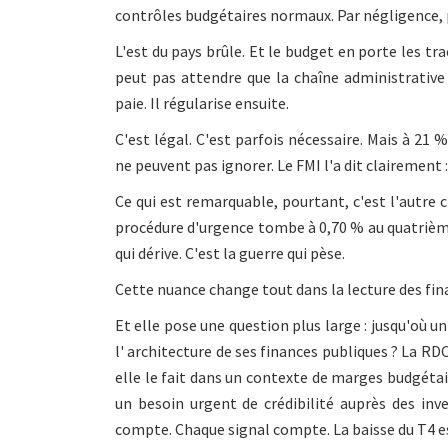
contrôles budgétaires normaux. Par négligence, 
L'est du pays brûle. Et le budget en porte les tra
peut pas attendre que la chaîne administrative 
paie. Il régularise ensuite.
C'est légal. C'est parfois nécessaire. Mais à 21 
ne peuvent pas ignorer. Le FMI l'a dit clairement 
Ce qui est remarquable, pourtant, c'est l'autre c
procédure d'urgence tombe à 0,70 % au quatrième
qui dérive. C'est la guerre qui pèse.
Cette nuance change tout dans la lecture des fin
Et elle pose une question plus large : jusqu'où u
l' architecture de ses finances publiques ? La RD
elle le fait dans un contexte de marges budgéta
un besoin urgent de crédibilité auprès des inv
compte. Chaque signal compte. La baisse du T4 est