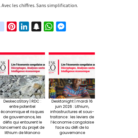
Avec les chiffres. Sans simplification.
in
Pi
Li
S
W
M
i
st
nt
n
n
h
es
t
ag
er
ke
a
at
se
r
ra
es
dI
pc
sA
n
m
t
n
h
p
ge
at
p
r
DeskecoStory | RDC :
Desktonight | mardi 16
entre potentiel
juin 2026 : Lithium,
économique et risques
infrastructures et sous-
de gouvernance, les
traitance : les leviers de
défis qui entourent le
l’économie congolaise
lancement du projet de
face au défi de la
lithium de Manono
gouvernance