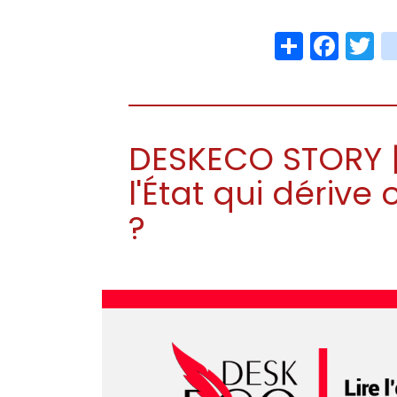
Share
Face
T
DESKECO STORY | 
l'État qui dérive
?