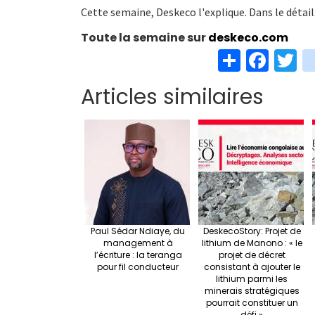
Cette semaine, Deskeco l'explique. Dans le détail. 
Toute la semaine sur
deskeco.com
S
Fa
T
h
ce
w
Articles similaires
ar
b
t
e
o
e
o
k
Paul Sédar Ndiaye, du
DeskecoStory: Projet de
management à
lithium de Manono : « le
l’écriture : la teranga
projet de décret
pour fil conducteur
consistant à ajouter le
lithium parmi les
minerais stratégiques
pourrait constituer un
défi »