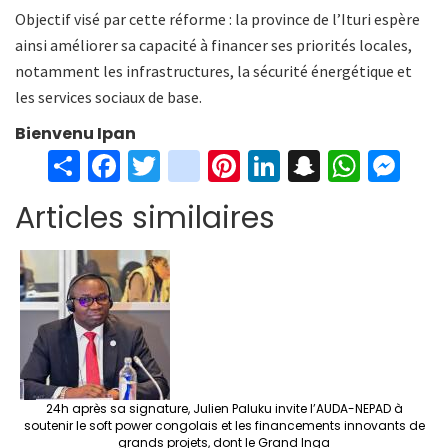
Objectif visé par cette réforme : la province de l’Ituri espère
ainsi améliorer sa capacité à financer ses priorités locales,
notamment les infrastructures, la sécurité énergétique et
les services sociaux de base.
Bienvenu Ipan
S
Fa
T
in
Pi
Li
S
W
M
h
ce
wi
st
nt
n
n
h
es
Articles similaires
ar
b
tt
ag
er
ke
a
at
se
e
o
er
ra
es
dI
pc
sA
n
o
m
t
n
h
p
ge
k
at
p
r
24h après sa signature, Julien Paluku invite l’AUDA-NEPAD à
soutenir le soft power congolais et les financements innovants de
grands projets, dont le Grand Inga