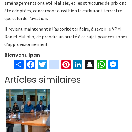
aménagements ont été réalisés, et les structures de prix ont
été adoptées, concernant aussi bien le carburant terrestre
que celui de l’aviation.
Il revient maintenant à l’autorité tarifaire, à savoir le VPM
Daniel Mukoko, de prendre un arrêté à ce sujet pour ces zones
d’approvisionnement.
Bienvenu Ipan
S
Fa
T
in
Pi
Li
S
W
M
h
ce
wi
st
nt
n
n
h
es
Articles similaires
ar
b
tt
ag
er
ke
a
at
se
e
o
er
ra
es
dI
pc
sA
n
o
m
t
n
h
p
ge
k
at
p
r