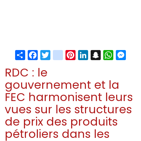
Share
Facebook
Twitter
instagram
Pinterest
LinkedIn
Snapchat
Whats
Me
RDC : le
gouvernement et la
FEC harmonisent leurs
vues sur les structures
de prix des produits
pétroliers dans les