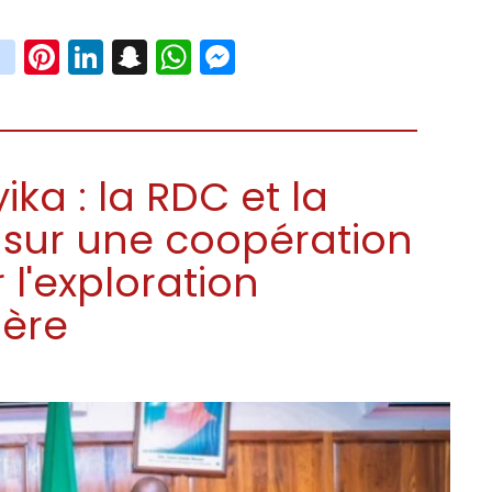
book
witter
instagram
Pinterest
LinkedIn
Snapchat
WhatsApp
Messenger
a : la RDC et la
 sur une coopération
 l'exploration
ière