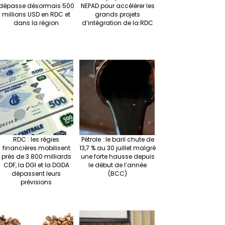
dépasse désormais 500
NEPAD pour accélérer les
millions USD en RDC et
grands projets
dans la région
d’intégration de la RDC
RDC : les régies
Pétrole : le baril chute de
financières mobilisent
13,7 % au 30 juillet malgré
près de 3.800 milliards
une forte hausse depuis
CDF, la DGI et la DGDA
le début de l’année
dépassent leurs
(BCC)
prévisions