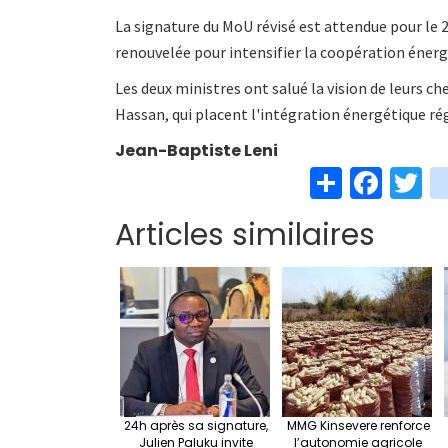
La signature du MoU révisé est attendue pour le 2
renouvelée pour intensifier la coopération éner
Les deux ministres ont salué la vision de leurs ch
Hassan, qui placent l'intégration énergétique ré
Jean-Baptiste Leni
S
Fa
T
h
ce
w
Articles similaires
ar
b
t
e
o
e
o
k
24h après sa signature,
MMG Kinsevere renforce
Julien Paluku invite
l’autonomie agricole