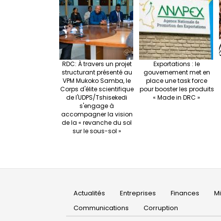
RDC: À travers un projet
Exportations : le
structurant présenté au
gouvernement met en
VPM Mukoko Samba, le
place une task force
Corps d'élite scientifique
pour booster les produits
de l'UDPS/Tshisekedi
« Made in DRC »
s'engage à
accompagner la vision
de la « revanche du sol
sur le sous-sol »
Main
Actualités
Entreprises
Finances
M
navigation
Communications
Corruption