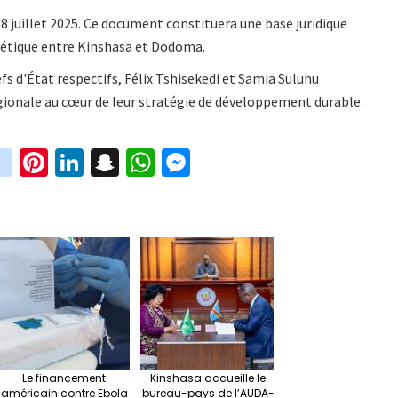
8 juillet 2025. Ce document constituera une base juridique
gétique entre Kinshasa et Dodoma.
efs d'État respectifs, Félix Tshisekedi et Samia Suluhu
gionale au cœur de leur stratégie de développement durable.
in
Pi
Li
S
W
M
i
st
nt
n
n
h
es
t
ag
er
ke
a
at
se
r
ra
es
dI
pc
sA
n
m
t
n
h
p
ge
at
p
r
Le financement
Kinshasa accueille le
américain contre Ebola
bureau-pays de l’AUDA-