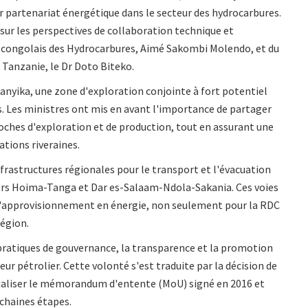
ur partenariat énergétique dans le secteur des hydrocarbures.
sur les perspectives de collaboration technique et
re congolais des Hydrocarbures, Aimé Sakombi Molendo, et du
 Tanzanie, le Dr Doto Biteko.
ganyika, une zone d'exploration conjointe à fort potentiel
ys. Les ministres ont mis en avant l'importance de partager
oches d'exploration et de production, tout en assurant une
tions riveraines.
infrastructures régionales pour le transport et l'évacuation
dors Hoima-Tanga et Dar es-Salaam-Ndola-Sakania. Ces voies
 l'approvisionnement en énergie, non seulement pour la RDC
région.
pratiques de gouvernance, la transparence et la promotion
eur pétrolier. Cette volonté s'est traduite par la décision de
tualiser le mémorandum d'entente (MoU) signé en 2016 et
ochaines étapes.