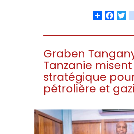
Share
Face
T
Graben Tanganyik
Tanzanie misent
stratégique pour
pétrolière et gaz