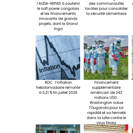
l’AUDA-NEPAD à soutenir
des communautés
le soft power congolais
locales pour consolider
et les financements
la sécurité alimentaire
innovants de grands
projets, dont le Grand
Inga
RDC : l’inflation
Financement
hebdomadaire remonte
supplémentaire
à 0,21 % fin juillet 2026
américain de 242
millions USD :
Washington salue
l'Ouganda pour sa
rapidité et sa fermeté
dans la lutte contre le
virus Ebola