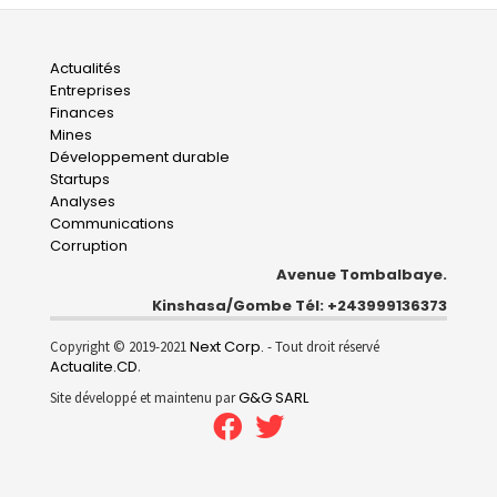
Main
Actualités
Entreprises
navigation
Finances
Mines
Développement durable
Startups
Analyses
Communications
Corruption
Avenue Tombalbaye.
Kinshasa/Gombe Tél: +243999136373
Next Corp.
Copyright © 2019-2021
- Tout droit réservé
Actualite.CD
.
G&G SARL
Site développé et maintenu par