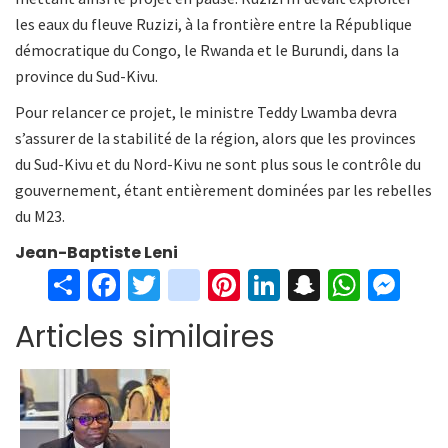
les eaux du fleuve Ruzizi, à la frontière entre la République
démocratique du Congo, le Rwanda et le Burundi, dans la
province du Sud-Kivu.
Pour relancer ce projet, le ministre Teddy Lwamba devra
s’assurer de la stabilité de la région, alors que les provinces
du Sud-Kivu et du Nord-Kivu ne sont plus sous le contrôle du
gouvernement, étant entièrement dominées par les rebelles
du M23.
Jean-Baptiste Leni
S
Fa
T
in
Pi
Li
S
W
M
h
ce
wi
st
nt
n
n
h
es
Articles similaires
ar
b
tt
ag
er
ke
a
at
se
e
o
er
ra
es
dI
pc
sA
n
o
m
t
n
h
p
ge
k
at
p
r