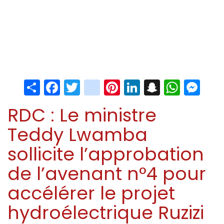
Share
Facebook
Twitter
instagram
Pinterest
LinkedIn
Snapchat
Whats
Me
RDC : Le ministre
Teddy Lwamba
sollicite l’approbation
de l’avenant n°4 pour
accélérer le projet
hydroélectrique Ruzizi