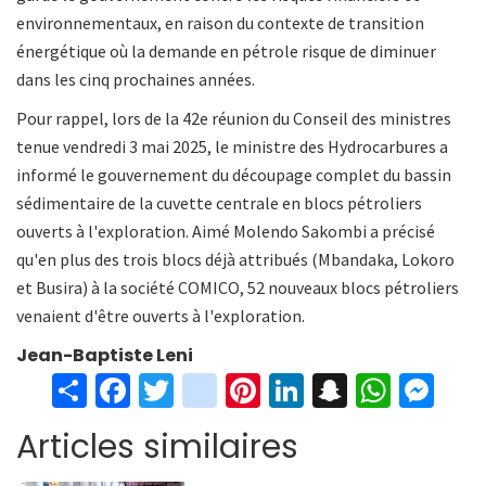
environnementaux, en raison du contexte de transition
énergétique où la demande en pétrole risque de diminuer
dans les cinq prochaines années.
Pour rappel, lors de la 42e réunion du Conseil des ministres
tenue vendredi 3 mai 2025, le ministre des Hydrocarbures a
informé le gouvernement du découpage complet du bassin
sédimentaire de la cuvette centrale en blocs pétroliers
ouverts à l'exploration. Aimé Molendo Sakombi a précisé
qu'en plus des trois blocs déjà attribués (Mbandaka, Lokoro
et Busira) à la société COMICO, 52 nouveaux blocs pétroliers
venaient d'être ouverts à l'exploration.
Jean-Baptiste Leni
S
Fa
T
in
Pi
Li
S
W
M
h
ce
wi
st
nt
n
n
h
es
Articles similaires
ar
b
tt
ag
er
ke
a
at
se