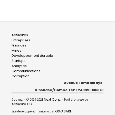
Main
Actualités
Entreprises
navigation
Finances
Mines
Développement durable
Startups
Analyses
Communications
Corruption
Avenue Tombalbaye.
Kinshasa/Gombe Tél: +243999136373
Next Corp.
Copyright © 2019-2021
- Tout droit réservé
Actualite.CD
.
G&G SARL
Site développé et maintenu par