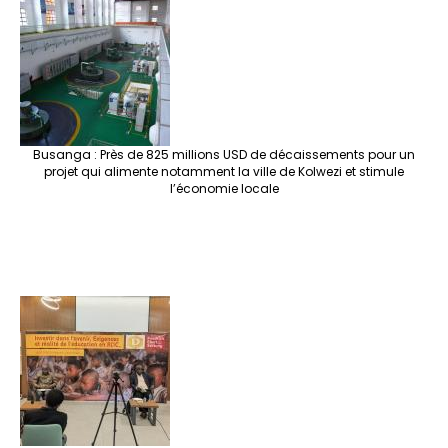
e
o
er
ra
es
dI
pc
sA
n
o
m
t
n
h
p
ge
k
at
p
r
Busanga : Près de 825 millions USD de décaissements pour un
projet qui alimente notamment la ville de Kolwezi et stimule
l’économie locale