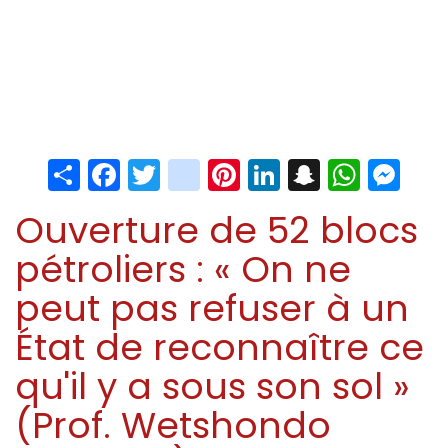
Share
Facebook
Twitter
instagram
Pinterest
LinkedIn
Snapchat
Whats
Me
Ouverture de 52 blocs
pétroliers : « On ne
peut pas refuser à un
État de reconnaître ce
qu'il y a sous son sol »
(Prof. Wetshondo