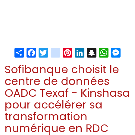
Share
Facebook
Twitter
instagram
Pinterest
LinkedIn
Snapchat
Whats
Me
Sofibanque choisit le
centre de données
OADC Texaf - Kinshasa
pour accélérer sa
transformation
numérique en RDC