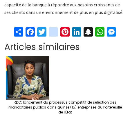
capacité de la banque à répondre aux besoins croissants de
ses clients dans un environnement de plus en plus digitalisé.
S
Fa
T
in
Pi
Li
S
W
M
h
ce
wi
st
nt
n
n
h
es
Articles similaires
ar
b
tt
ag
er
ke
a
at
se
e
o
er
ra
es
dI
pc
sA
n
o
m
t
n
h
p
ge
k
at
p
r
RDC: lancement du processus compétitif de sélection des
mandataires publics dans quinze (15) entreprises du Portefeuille
de l'État