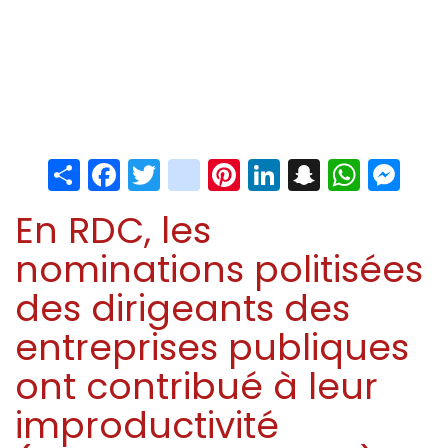
Share
Facebook
Twitter
instagram
Pinterest
LinkedIn
Snapchat
Whats
Me
En RDC, les
nominations politisées
des dirigeants des
entreprises publiques
ont contribué à leur
improductivité