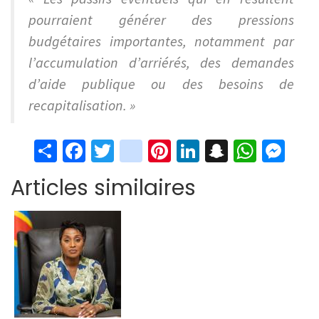
pourraient générer des pressions
budgétaires importantes, notamment par
l’accumulation d’arriérés, des demandes
d’aide publique ou des besoins de
recapitalisation. »
S
Fa
T
in
Pi
Li
S
W
M
h
ce
wi
st
nt
n
n
h
es
Articles similaires
ar
b
tt
ag
er
ke
a
at
se
e
o
er
ra
es
dI
pc
sA
n
o
m
t
n
h
p
ge
k
at
p
r