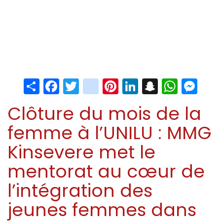
Share
Facebook
Twitter
instagram
Pinterest
LinkedIn
Snapchat
Whats
Me
Clôture du mois de la
femme à l’UNILU : MMG
Kinsevere met le
mentorat au cœur de
l’intégration des
jeunes femmes dans