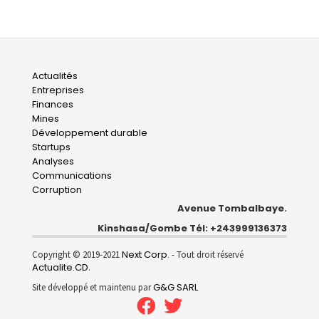
Main
Actualités
Entreprises
navigation
Finances
Mines
Développement durable
Startups
Analyses
Communications
Corruption
Avenue Tombalbaye.
Kinshasa/Gombe Tél: +243999136373
Next Corp.
Copyright © 2019-2021
- Tout droit réservé
Actualite.CD
.
G&G SARL
Site développé et maintenu par