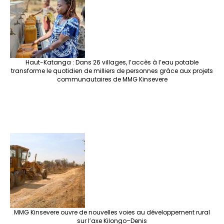
o
m
t
n
h
p
ge
k
at
p
r
Haut-Katanga : Dans 26 villages, l’accès à l’eau potable
transforme le quotidien de milliers de personnes grâce aux projets
communautaires de MMG Kinsevere
MMG Kinsevere ouvre de nouvelles voies au développement rural
sur l’axe Kilongo–Denis