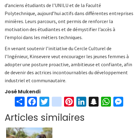
d’anciens étudiants de l’UNILU et de la Faculté
Polytechnique, aujourd’hui actifs dans différentes entreprises
minières. Leurs parcours, ont permis de renforcer la
motivation des étudiantes et de démystifier l’accès à
l’emploi dans les métiers techniques.
En venant soutenir l’initiative du Cercle Culturel de
l’Ingénieur, Kinsevere veut encourager les jeunes femmes à
adopter une posture proactive, ambitieuse et confiante, afin
de devenir des actrices incontournables du développement
industriel et communautaire.
José Mukendi
S
Fa
T
in
Pi
Li
S
W
M
h
ce
wi
st
nt
n
n
h
es
Articles similaires
ar
b
tt
ag
er
ke
a
at
se
e
o
er
ra
es
dI
pc
sA
n