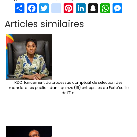
S
Fa
T
in
Pi
Li
S
W
M
h
ce
wi
st
nt
n
n
h
es
Articles similaires
ar
b
tt
ag
er
ke
a
at
se
e
o
er
ra
es
dI
pc
sA
n
o
m
t
n
h
p
ge
k
at
p
r
RDC: lancement du processus compétitif de sélection des
mandataires publics dans quinze (15) entreprises du Portefeuille
de l'État