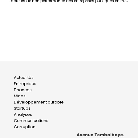
facteurs de non performance des entreprises publiques en RDC
Main
Actualités
Entreprises
navigation
Finances
Mines
Développement durable
Startups
Analyses
Communications
Corruption
Avenue Tombalbaye.