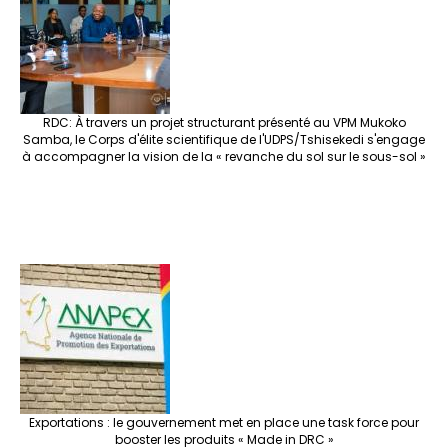
o
m
t
n
h
p
ge
k
at
p
r
RDC: À travers un projet structurant présenté au VPM Mukoko
Samba, le Corps d'élite scientifique de l'UDPS/Tshisekedi s'engage
à accompagner la vision de la « revanche du sol sur le sous-sol »
Exportations : le gouvernement met en place une task force pour
booster les produits « Made in DRC »