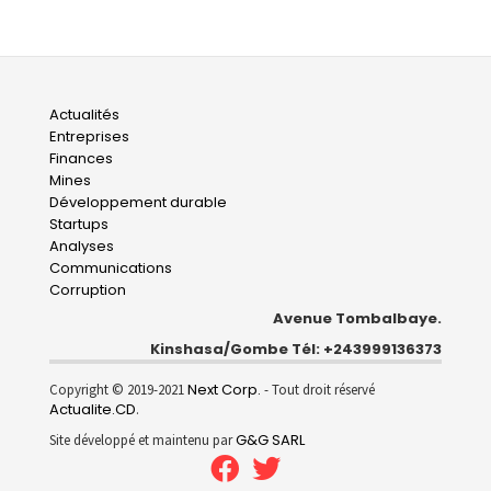
Main
Actualités
Entreprises
navigation
Finances
Mines
Développement durable
Startups
Analyses
Communications
Corruption
Avenue Tombalbaye.
Kinshasa/Gombe Tél: +243999136373
Next Corp.
Copyright © 2019-2021
- Tout droit réservé
Actualite.CD
.
G&G SARL
Site développé et maintenu par