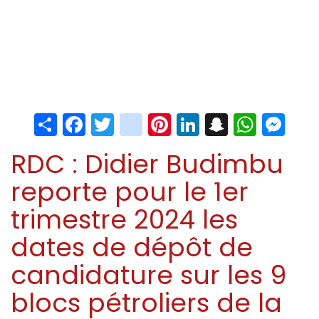
Share
Facebook
Twitter
instagram
Pinterest
LinkedIn
Snapchat
Whats
Me
RDC : Didier Budimbu
reporte pour le 1er
trimestre 2024 les
dates de dépôt de
candidature sur les 9
blocs pétroliers de la