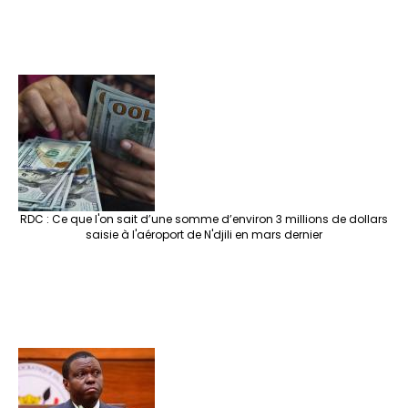
RDC : Ce que l'on sait d’une somme d’environ 3 millions de dollars
saisie à l'aéroport de N'djili en mars dernier