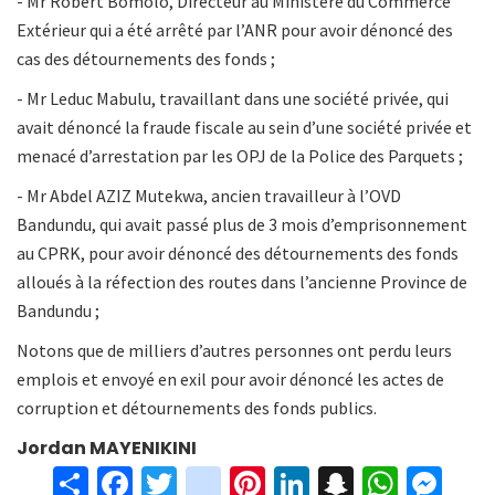
- Mr Robert Bomolo, Directeur au Ministère du Commerce
Extérieur qui a été arrêté par l’ANR pour avoir dénoncé des
cas des détournements des fonds ;
- Mr Leduc Mabulu, travaillant dans une société privée, qui
avait dénoncé la fraude fiscale au sein d’une société privée et
menacé d’arrestation par les OPJ de la Police des Parquets ;
- Mr Abdel AZIZ Mutekwa, ancien travailleur à l’OVD
Bandundu, qui avait passé plus de 3 mois d’emprisonnement
au CPRK, pour avoir dénoncé des détournements des fonds
alloués à la réfection des routes dans l’ancienne Province de
Bandundu ;
Notons que de milliers d’autres personnes ont perdu leurs
emplois et envoyé en exil pour avoir dénoncé les actes de
corruption et détournements des fonds publics.
Jordan
MAYENIKINI
S
Fa
T
in
Pi
Li
S
W
M