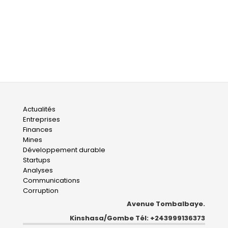
Main
Actualités
Entreprises
navigation
Finances
Mines
Développement durable
Startups
Analyses
Communications
Corruption
Avenue Tombalbaye.
Kinshasa/Gombe Tél: +243999136373