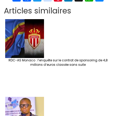
h
ce
wi
st
nt
n
n
h
es
Articles similaires
ar
b
tt
ag
er
ke
a
at
se
e
o
er
ra
es
dI
pc
sA
n
o
m
t
n
h
p
ge
k
at
p
r
RDC-AS Monaco : l’enquête sur le contrat de sponsoring de 4,8
millions d’euros classée sans suite