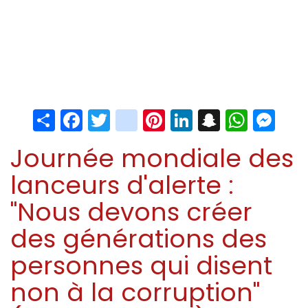
Share
Facebook
Twitter
instagram
Pinterest
LinkedIn
Snapchat
Whats
Me
Journée mondiale des
lanceurs d'alerte :
"Nous devons créer
des générations des
personnes qui disent
non à la corruption"