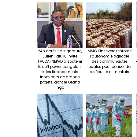
e
o
e
o
k
24h après sa signature,
MMG Kinsevere renforce
Julien Paluku invite
l’autonomie agricole
l’AUDA-NEPAD à soutenir
des communautés
le soft power congolais
locales pour consolider
et les financements
la sécurité alimentaire
innovants de grands
projets, dont le Grand
Inga