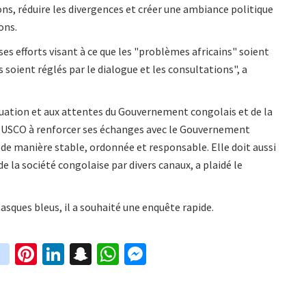
ons, réduire les divergences et créer une ambiance politique
ons.
s efforts visant à ce que les "problèmes africains" soient
ds soient réglés par le dialogue et les consultations", a
tuation et aux attentes du Gouvernement congolais et de la
NUSCO à renforcer ses échanges avec le Gouvernement
n de manière stable, ordonnée et responsable. Elle doit aussi
 la société congolaise par divers canaux, a plaidé le
asques bleus, il a souhaité une enquête rapide.
in
Pi
Li
S
W
M
i
st
nt
n
n
h
es
t
ag
er
ke
a
at
se