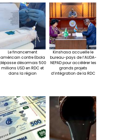
r
ra
es
dI
pc
sA
n
m
t
n
h
p
ge
at
p
r
Le financement
Kinshasa accueille le
américain contre Ebola
bureau-pays de l’AUDA-
dépasse désormais 500
NEPAD pour accélérer les
millions USD en RDC et
grands projets
dans la région
d’intégration de la RDC