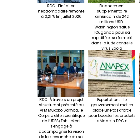
RDC : l’inflation
Financement
hebdomadaire remonte
supplémentaire
à 0,21 % fin juillet 2026
américain de 242
millions USD :
Washington salue
l'Ouganda pour sa
rapidité et sa fermeté
dans la lutte contre le
virus Ebola
RDC: À travers un projet
Exportations : le
structurant présenté au
gouvernement met en
VPM Mukoko Samba, le
place une task force
Corps d'élite scientifique
pour booster les produits
de l'UDPS/Tshisekedi
« Made in DRC »
s'engage à
accompagner la vision
de la « revanche du sol