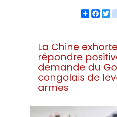
Share
Face
T
La Chine exhorte
répondre positi
demande du Go
congolais de lev
armes