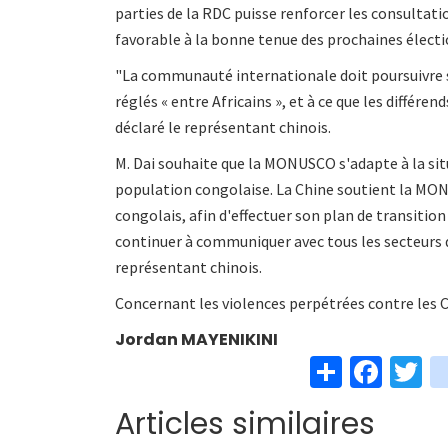
parties de la RDC puisse renforcer les consultati
favorable à la bonne tenue des prochaines électi
"La communauté internationale doit poursuivre se
réglés « entre Africains », et à ce que les différen
déclaré le représentant chinois.
M. Dai souhaite que la MONUSCO s'adapte à la si
population congolaise. La Chine soutient la MO
congolais, afin d'effectuer son plan de transitio
continuer à communiquer avec tous les secteurs de
représentant chinois.
Concernant les violences perpétrées contre les C
Jordan
MAYENIKINI
S
Fa
T
h
ce
w
Articles similaires
ar
b
t