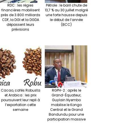
RDC : les régies
Pétrole : le baril chute de
financières mobilisent
13,7 % au 30 juillet malgré
près de 3.800 milliards
une forte hausse depuis
CDF, la DGI et la DGDA
le début de l’année
dépassent leurs
(BCC)
prévisions
Cacao, cafés Robusta
RGPH-2 : après le
et Arabica : les prix
Grand-Équateur,
poursuivent leur repli à
Guylain Nyembo
l’exportation cette
mobilise le Kongo
semaine
Central et le Grand
Bandundu pour une
participation massive