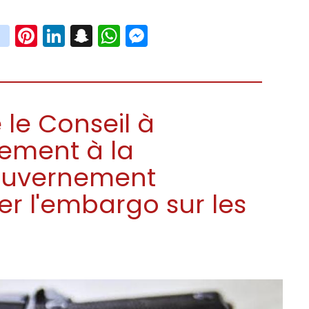
book
witter
instagram
Pinterest
LinkedIn
Snapchat
WhatsApp
Messenger
 le Conseil à
vement à la
uvernement
er l'embargo sur les