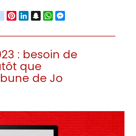
book
witter
instagram
Pinterest
LinkedIn
Snapchat
WhatsApp
Messenger
23 : besoin de
tôt que
ibune de Jo