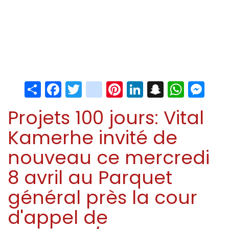
Share
Facebook
Twitter
instagram
Pinterest
LinkedIn
Snapchat
Whats
Me
Projets 100 jours: Vital
Kamerhe invité de
nouveau ce mercredi
8 avril au Parquet
général près la cour
d'appel de