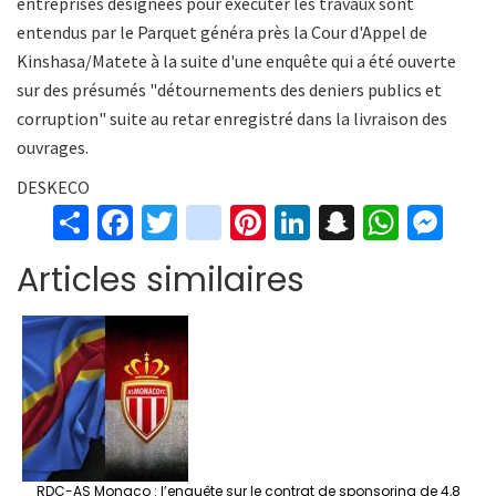
entreprises désignées pour exécuter les travaux sont
entendus par le Parquet généra près la Cour d'Appel de
Kinshasa/Matete à la suite d'une enquête qui a été ouverte
sur des présumés "détournements des deniers publics et
corruption" suite au retar enregistré dans la livraison des
ouvrages.
DESKECO
S
Fa
T
in
Pi
Li
S
W
M
h
ce
wi
st
nt
n
n
h
es
Articles similaires
ar
b
tt
ag
er
ke
a
at
se
e
o
er
ra
es
dI
pc
sA
n
o
m
t
n
h
p
ge
k
at
p
r
RDC-AS Monaco : l’enquête sur le contrat de sponsoring de 4,8