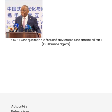
RDC : « Chaque franc détourné deviendra une affaire d'État »
(Guillaume Ngefa)
Main
Actualités
Entreprises