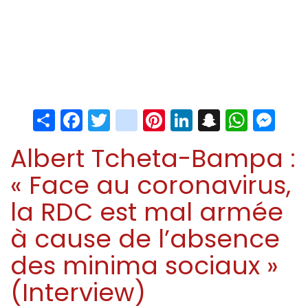
Share
Facebook
Twitter
instagram
Pinterest
LinkedIn
Snapchat
Whats
Me
Albert Tcheta-Bampa :
« Face au coronavirus,
la RDC est mal armée
à cause de l’absence
des minima sociaux »
(Interview)