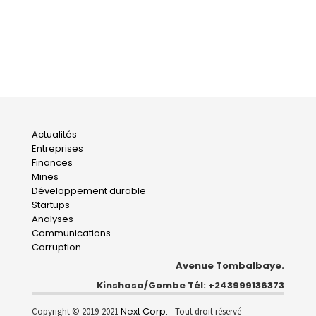
Main
Actualités
Entreprises
navigation
Finances
Mines
Développement durable
Startups
Analyses
Communications
Corruption
Avenue Tombalbaye.
Kinshasa/Gombe Tél: +243999136373
Next Corp.
Copyright © 2019-2021
- Tout droit réservé