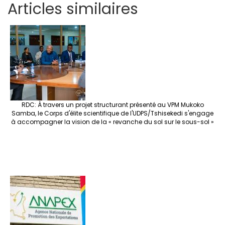
Articles similaires
ar
b
tt
ag
er
ke
a
at
se
e
o
er
ra
es
dI
pc
sA
n
o
m
t
n
h
p
ge
k
at
p
r
RDC: À travers un projet structurant présenté au VPM Mukoko
Samba, le Corps d'élite scientifique de l'UDPS/Tshisekedi s'engage
à accompagner la vision de la « revanche du sol sur le sous-sol »