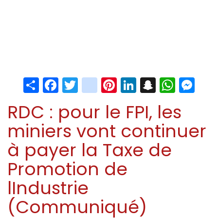
Share
Facebook
Twitter
instagram
Pinterest
LinkedIn
Snapchat
Whats
Me
RDC : pour le FPI, les
miniers vont continuer
à payer la Taxe de
Promotion de
lIndustrie
(Communiqué)