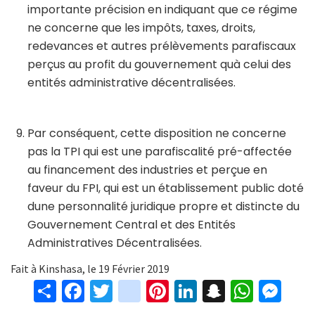
importante précision en indiquant que ce régime
ne concerne que les impôts, taxes, droits,
redevances et autres prélèvements parafiscaux
perçus au profit du gouvernement quà celui des
entités administrative décentralisées.
Par conséquent, cette disposition ne concerne
pas la TPI qui est une parafiscalité pré-affectée
au financement des industries et perçue en
faveur du FPI, qui est un établissement public doté
dune personnalité juridique propre et distincte du
Gouvernement Central et des Entités
Administratives Décentralisées.
Fait à Kinshasa, le 19 Février 2019
S
Fa
T
in
Pi
Li
S
W
M
h
ce
wi
st
nt
n
n
h
es