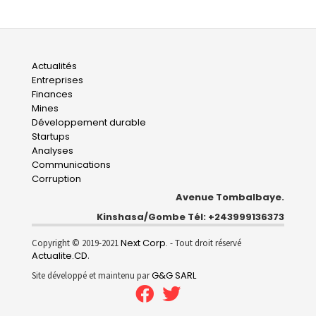
Main
Actualités
Entreprises
navigation
Finances
Mines
Développement durable
Startups
Analyses
Communications
Corruption
Avenue Tombalbaye.
Kinshasa/Gombe Tél: +243999136373
Next Corp.
Copyright © 2019-2021
- Tout droit réservé
Actualite.CD
.
G&G SARL
Site développé et maintenu par