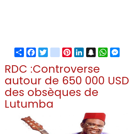
Share
Facebook
Twitter
instagram
Pinterest
LinkedIn
Snapchat
Whats
Me
RDC :Controverse
autour de 650 000 USD
des obsèques de
Lutumba