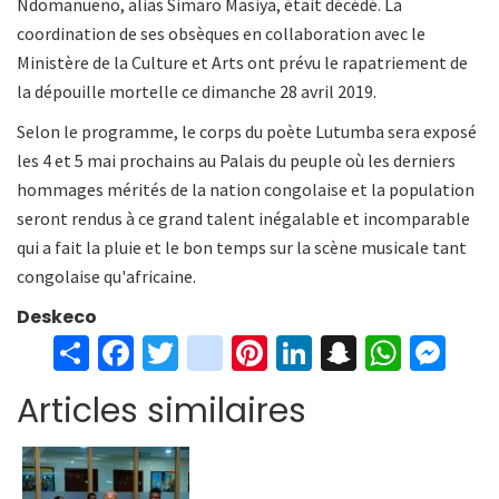
Ndomanueno, alias Simaro Masiya, était décédé. La
coordination de ses obsèques en collaboration avec le
Ministère de la Culture et Arts ont prévu le rapatriement de
la dépouille mortelle ce dimanche 28 avril 2019.
Selon le programme, le corps du poète Lutumba sera exposé
les 4 et 5 mai prochains au Palais du peuple où les derniers
hommages mérités de la nation congolaise et la population
seront rendus à ce grand talent inégalable et incomparable
qui a fait la pluie et le bon temps sur la scène musicale tant
congolaise qu'africaine.
Deskeco
S
Fa
T
in
Pi
Li
S
W
M
h
ce
wi
st
nt
n
n
h
es
Articles similaires
ar
b
tt
ag
er
ke
a
at
se
e
o
er
ra
es
dI
pc
sA
n
o
m
t
n
h
p
ge