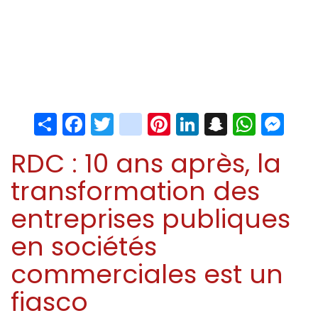
Share
Facebook
Twitter
instagram
Pinterest
LinkedIn
Snapchat
Whats
Me
RDC : 10 ans après, la
transformation des
entreprises publiques
en sociétés
commerciales est un
fiasco