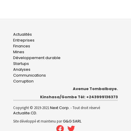
Main
Actualités
Entreprises
navigation
Finances
Mines
Développement durable
Startups
Analyses
Communications
Corruption
Avenue Tombalbaye.
Kinshasa/Gombe Tél: +243999136373
Next Corp.
Copyright © 2019-2021
- Tout droit réservé
Actualite.CD
.
G&G SARL
Site développé et maintenu par