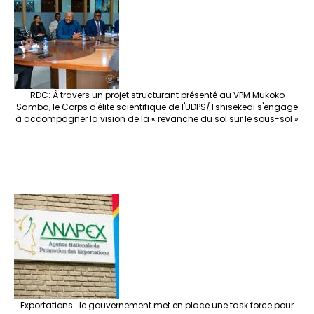
o
m
t
n
h
p
ge
k
at
p
r
RDC: À travers un projet structurant présenté au VPM Mukoko
Samba, le Corps d'élite scientifique de l'UDPS/Tshisekedi s'engage
à accompagner la vision de la « revanche du sol sur le sous-sol »
Exportations : le gouvernement met en place une task force pour