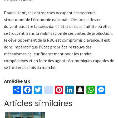
Pour autant, ces entreprises occupent des secteurs
structurant de l'économie nationale. Dès lors, elles ne
doivent pas être laissées dans l'état de quasi faillite où elles
se trouvent. Sans la viabilisation de ces unités de production,
le développement de la RDC est compromis d'avance. Il est
donc impératif que l'Etat propriétaire trouve des
mécanismes de leur financement pour les rendre
compétitives et en faire des agents économiques capables de
se frotter aux lois du marché.
Amédée MK
S
Fa
T
in
Pi
Li
S
W
M
h
ce
wi
st
nt
n
n
h
es
Articles similaires
ar
b
tt
ag
er
ke
a
at
se
e
o
er
ra
es
dI
pc
sA
n