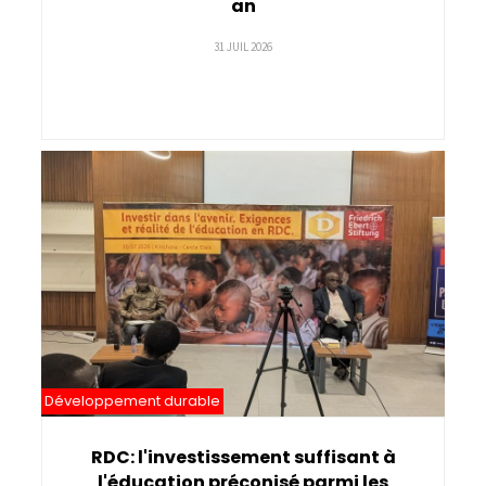
an
31 JUIL 2026
Développement durable
RDC: l'investissement suffisant à
l'éducation préconisé parmi les