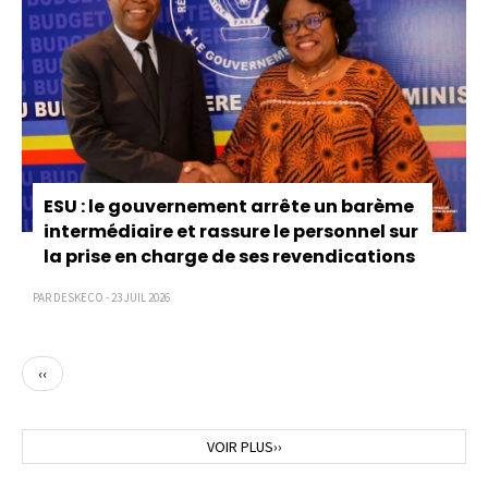
ESU : le gouvernement arrête un barème
intermédiaire et rassure le personnel sur
la prise en charge de ses revendications
PAR DESKECO - 23 JUIL 2026
Page
‹‹
précédente
Page
VOIR PLUS››
suivante