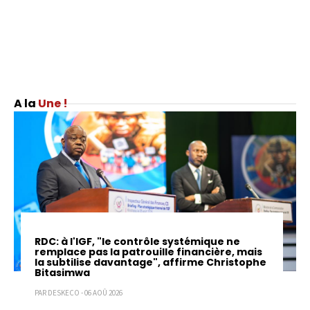
Une !
RDC: à l'IGF, "le contrôle systémique ne
remplace pas la patrouille financière, mais
la subtilise davantage", affirme Christophe
Bitasimwa
PAR DESKECO - 06 AOÛ 2026