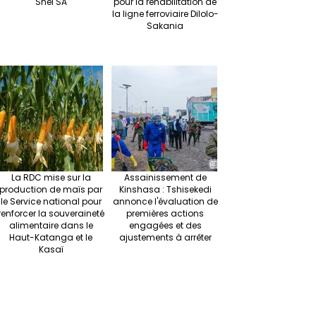
Snel SA
pour la réhabilitation de
la ligne ferroviaire Dilolo-
Sakania
La RDC mise sur la
Assainissement de
production de maïs par
Kinshasa : Tshisekedi
le Service national pour
annonce l'évaluation de
renforcer la souveraineté
premières actions
alimentaire dans le
engagées et des
Haut-Katanga et le
ajustements à arrêter
Kasaï