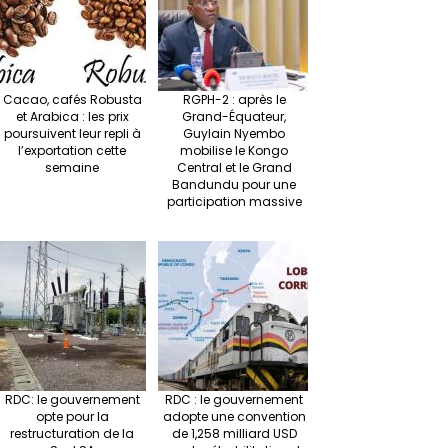
at
p
r
Cacao, cafés Robusta
RGPH-2 : après le
et Arabica : les prix
Grand-Équateur,
poursuivent leur repli à
Guylain Nyembo
l’exportation cette
mobilise le Kongo
semaine
Central et le Grand
Bandundu pour une
participation massive
RDC: le gouvernement
RDC : le gouvernement
opte pour la
adopte une convention
restructuration de la
de 1,258 milliard USD