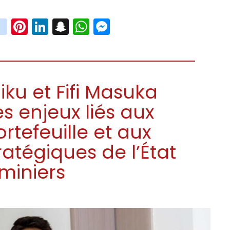
book
witter
instagram
Pinterest
LinkedIn
Snapchat
WhatsApp
Messenger
iku et Fifi Masuka
s enjeux liés aux
rtefeuille et aux
ratégiques de l’État
 miniers