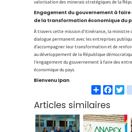
valorisation des minerais stratégiques de la Ré
Engagement du gouvernement à faire d
de la transformation économique du 
À travers cette mission d’itinérance, la ministre
dialogue permanent avec les entreprises publiques
d’accompagner leur transformation et de renforcer
au développement de la République démocratique
l’engagement du gouvernement à faire des entrep
économique du pays.
Bienvenu Ipan
S
Fa
T
h
ce
w
Articles similaires
ar
b
t
e
o
e
o