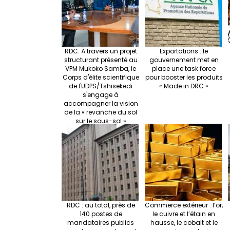
k
RDC: À travers un projet
Exportations : le
structurant présenté au
gouvernement met en
VPM Mukoko Samba, le
place une task force
Corps d'élite scientifique
pour booster les produits
de l'UDPS/Tshisekedi
« Made in DRC »
s'engage à
accompagner la vision
de la « revanche du sol
sur le sous-sol »
RDC : au total, près de
Commerce extérieur : l’or,
140 postes de
le cuivre et l’étain en
mandataires publics
hausse, le cobalt et le