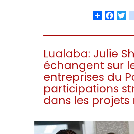
Share
Face
T
Lualaba: Julie Sh
échangent sur le
entreprises du Po
participations st
dans les projets