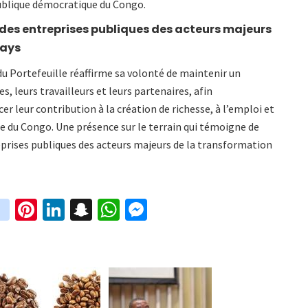
publique démocratique du Congo.
es entreprises publiques des acteurs majeurs
pays
 du Portefeuille réaffirme sa volonté de maintenir un
, leurs travailleurs et leurs partenaires, afin
 leur contribution à la création de richesse, à l’emploi et
 du Congo. Une présence sur le terrain qui témoigne de
rises publiques des acteurs majeurs de la transformation
in
Pi
Li
S
W
M
i
st
nt
n
n
h
es
t
ag
er
ke
a
at
se
r
ra
es
dI
pc
sA
n
m
t
n
h
p
ge