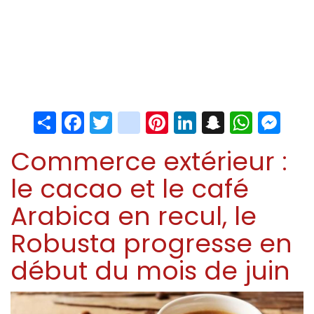
Share
Facebook
Twitter
instagram
Pinterest
LinkedIn
Snapchat
Whats
Me
Commerce extérieur :
le cacao et le café
Arabica en recul, le
Robusta progresse en
début du mois de juin