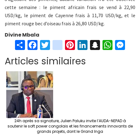
cette semaine : le piment africain frais se vend à 22,90
USD/kg, le piment de Cayenne frais à 11,70 USD/kg, et le
piment rouge bec d’oiseau frais à 26,80 USD/kg.
Divine Mbala
S
Fa
T
in
Pi
Li
S
W
M
h
ce
wi
st
nt
n
n
h
es
Articles similaires
ar
b
tt
ag
er
ke
a
at
se
e
o
er
ra
es
dI
pc
sA
n
o
m
t
n
h
p
ge
k
at
p
r
24h après sa signature, Julien Paluku invite l’AUDA-NEPAD à
soutenir le soft power congolais et les financements innovants de
grands projets, dont le Grand Inga