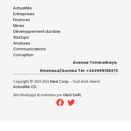
Main
Actualités
Entreprises
navigation
Finances
Mines
Développement durable
Startups
Analyses
Communications
Corruption
Avenue Tombalbaye.
Kinshasa/Gombe Tél: +243999136373
Next Corp.
Copyright © 2019-2021
- Tout droit réservé
Actualite.CD
.
G&G SARL
Site développé et maintenu par