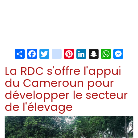
Share
Facebook
Twitter
instagram
Pinterest
LinkedIn
Snapchat
Whats
Me
La RDC s'offre l'appui
du Cameroun pour
développer le secteur
de l'élevage