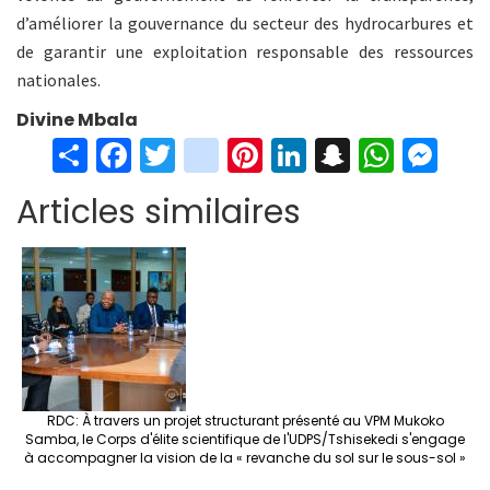
d’améliorer la gouvernance du secteur des hydrocarbures et
de garantir une exploitation responsable des ressources
nationales.
Divine Mbala
S
Fa
T
in
Pi
Li
S
W
M
h
ce
wi
st
nt
n
n
h
es
Articles similaires
ar
b
tt
ag
er
ke
a
at
se
e
o
er
ra
es
dI
pc
sA
n
o
m
t
n
h
p
ge
k
at
p
r
RDC: À travers un projet structurant présenté au VPM Mukoko
Samba, le Corps d'élite scientifique de l'UDPS/Tshisekedi s'engage
à accompagner la vision de la « revanche du sol sur le sous-sol »