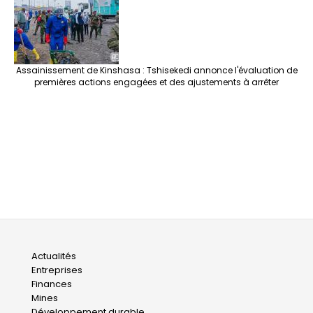
Assainissement de Kinshasa : Tshisekedi annonce l'évaluation de
premières actions engagées et des ajustements à arrêter
Main
Actualités
Entreprises
navigation
Finances
Mines
Développement durable