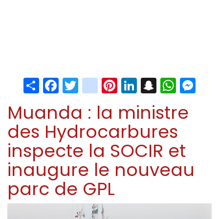
Share
Facebook
Twitter
instagram
Pinterest
LinkedIn
Snapchat
Whats
Me
Muanda : la ministre
des Hydrocarbures
inspecte la SOCIR et
inaugure le nouveau
parc de GPL