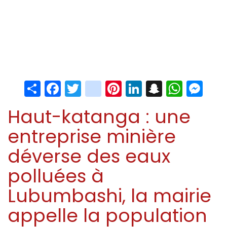
Share
Facebook
Twitter
instagram
Pinterest
LinkedIn
Snapchat
Whats
Me
Haut-katanga : une
entreprise minière
déverse des eaux
polluées à
Lubumbashi, la mairie
appelle la population