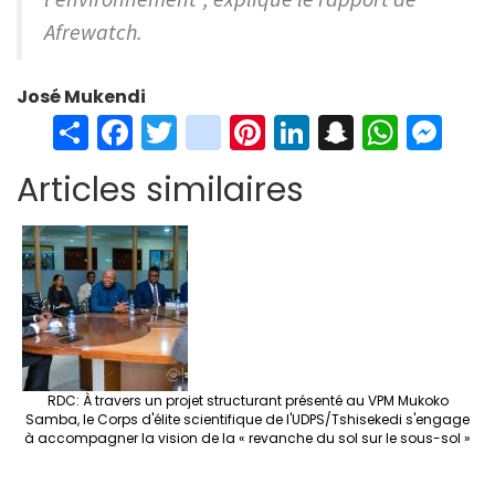
Afrewatch.
José Mukendi
S
Fa
T
in
Pi
Li
S
W
M
h
ce
wi
st
nt
n
n
h
es
Articles similaires
ar
b
tt
ag
er
ke
a
at
se
e
o
er
ra
es
dI
pc
sA
n
o
m
t
n
h
p
ge
k
at
p
r
RDC: À travers un projet structurant présenté au VPM Mukoko
Samba, le Corps d'élite scientifique de l'UDPS/Tshisekedi s'engage
à accompagner la vision de la « revanche du sol sur le sous-sol »