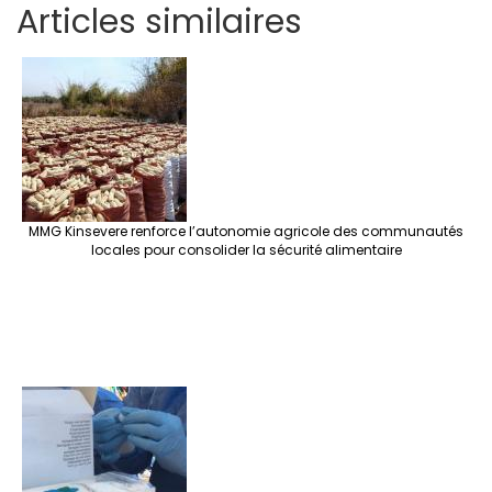
Articles similaires
ar
b
tt
ag
er
ke
a
at
se
e
o
er
ra
es
dI
pc
sA
n
o
m
t
n
h
p
ge
k
at
p
r
MMG Kinsevere renforce l’autonomie agricole des communautés
locales pour consolider la sécurité alimentaire