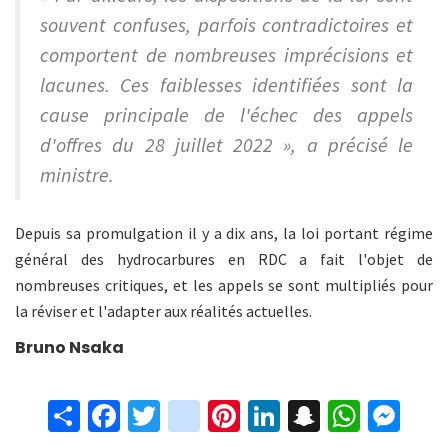
souvent confuses, parfois contradictoires et
comportent de nombreuses imprécisions et
lacunes. Ces faiblesses identifiées sont la
cause principale de l'échec des appels
d'offres du 28 juillet 2022 », a précisé le
ministre.
Depuis sa promulgation il y a dix ans, la loi portant régime
général des hydrocarbures en RDC a fait l'objet de
nombreuses critiques, et les appels se sont multipliés pour
la réviser et l'adapter aux réalités actuelles.
Bruno Nsaka
S
Fa
T
in
Pi
Li
S
W
M
h
ce
wi
st
nt
n
n
h
es