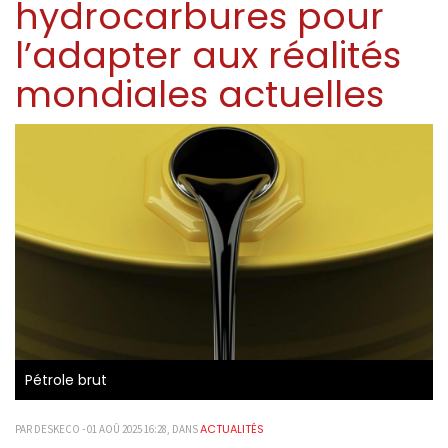
hydrocarbures pour
l’adapter aux réalités
mondiales actuelles
Pétrole brut
ACTUALITÉS
PAR DESKECO - 01 AOÛ 2025 16:28, DANS