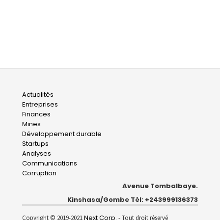
Main
Actualités
Entreprises
navigation
Finances
Mines
Développement durable
Startups
Analyses
Communications
Corruption
Avenue Tombalbaye.
Kinshasa/Gombe Tél: +243999136373
Next Corp.
Copyright © 2019-2021
- Tout droit réservé