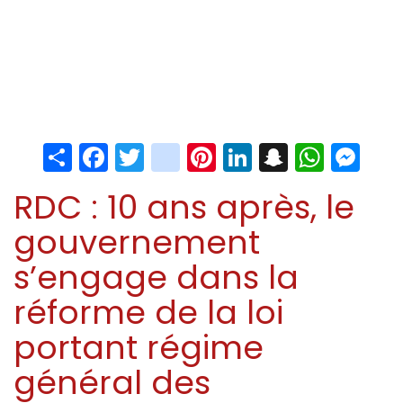
Share
Facebook
Twitter
instagram
Pinterest
LinkedIn
Snapchat
Whats
Me
RDC : 10 ans après, le
gouvernement
s’engage dans la
réforme de la loi
portant régime
général des