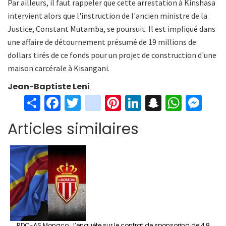
Par ailleurs, il faut rappeler que cette arrestation à Kinshasa
intervient alors que l'instruction de l'ancien ministre de la
Justice, Constant Mutamba, se poursuit. Il est impliqué dans
une affaire de détournement présumé de 19 millions de
dollars tirés de ce fonds pour un projet de construction d'une
maison carcérale à Kisangani.
Jean-Baptiste Leni
S
Fa
T
in
Pi
Li
S
W
M
h
ce
wi
st
nt
n
n
h
es
Articles similaires
ar
b
tt
ag
er
ke
a
at
se
e
o
er
ra
es
dI
pc
sA
n
o
m
t
n
h
p
ge
k
at
p
r
RDC-AS Monaco : l’enquête sur le contrat de sponsoring de 4,8