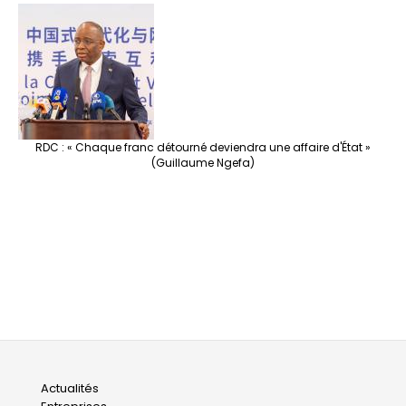
RDC : « Chaque franc détourné deviendra une affaire d'État »
(Guillaume Ngefa)
Main
Actualités