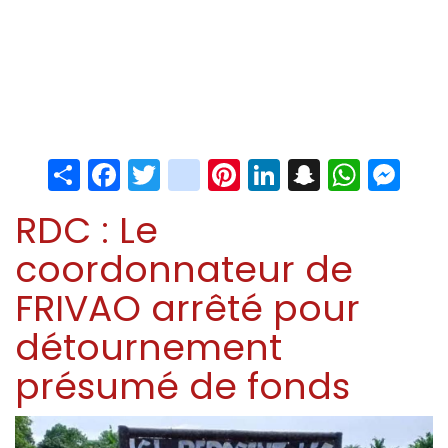
Share
Facebook
Twitter
instagram
Pinterest
LinkedIn
Snapchat
Whats
Me
RDC : Le
coordonnateur de
FRIVAO arrêté pour
détournement
présumé de fonds