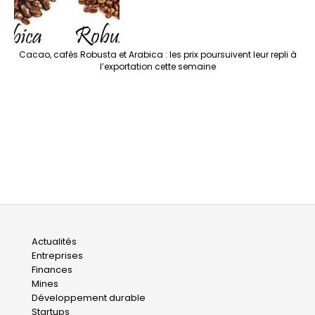
Cacao, cafés Robusta et Arabica : les prix poursuivent leur repli à
l’exportation cette semaine
Main
Actualités
Entreprises
navigation
Finances
Mines
Développement durable
Startups