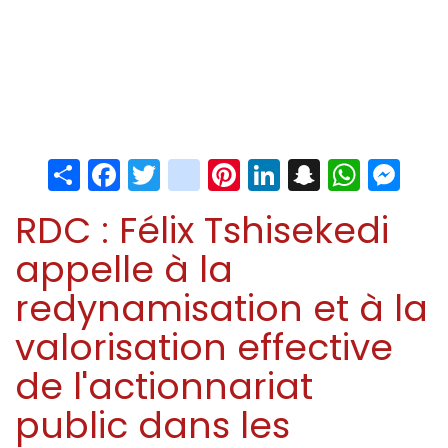
Share
Facebook
Twitter
instagram
Pinterest
LinkedIn
Snapchat
Whats
Me
RDC : Félix Tshisekedi
appelle à la
redynamisation et à la
valorisation effective
de l'actionnariat
public dans les