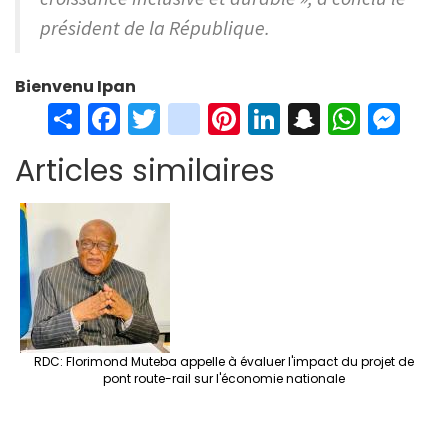
président de la République.
Bienvenu Ipan
S
Fa
T
in
Pi
Li
S
W
M
h
ce
wi
st
nt
n
n
h
es
Articles similaires
ar
b
tt
ag
er
ke
a
at
se
e
o
er
ra
es
dI
pc
sA
n
o
m
t
n
h
p
ge
k
at
p
r
RDC: Florimond Muteba appelle à évaluer l'impact du projet de
pont route-rail sur l'économie nationale