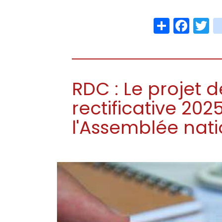
Share
Face
T
RDC : Le projet d
rectificative 20
l'Assemblée nat