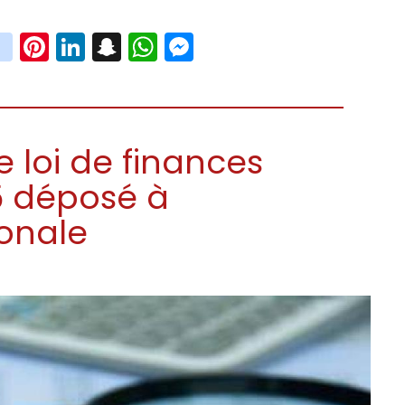
book
witter
instagram
Pinterest
LinkedIn
Snapchat
WhatsApp
Messenger
e loi de finances
25 déposé à
ionale