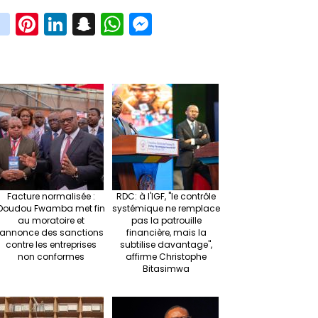
in
Pi
Li
S
W
M
i
st
nt
n
n
h
es
t
ag
er
ke
a
at
se
r
ra
es
dI
pc
sA
n
m
t
n
h
p
ge
at
p
r
Facture normalisée :
RDC: à l'IGF, "le contrôle
Doudou Fwamba met fin
systémique ne remplace
au moratoire et
pas la patrouille
annonce des sanctions
financière, mais la
contre les entreprises
subtilise davantage",
non conformes
affirme Christophe
Bitasimwa