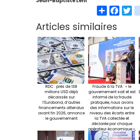
Jean-Baptiste Leni
S
Fa
T
h
ce
w
Articles similaires
ar
b
t
e
o
e
o
k
RDC : près de 138
Fraude à la TVA : « le
millions USD déjà
gouvernement sait et est
décaissés sur
informé de la fraude
l’Eurobond, d’autres
pratiquée, nous avons
financements attendus
des informations sur le
avant fin 2026, annonce
niveau des écarts entre
le gouvernement
la TVA collectée et
déclarée par chaque
opérateur économique »,
Doudou Fwamba