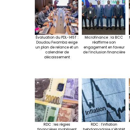
Évaluation du PDL-145T :
Microfinance : la BCC
Doudou Fwamba exige
réaffirme son
un plan de relance et un
engagement en faveur
calendrier de
de l’inclusion financière
décaissement
RDC : les régies
RDC : l’inflation
financières mobilisent
hebdomadaire s’établit