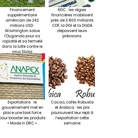
Financement
RDC : les régies
supplémentaire
financières mobilisent
américain de 242
près de 3.800 milliards
millions USD :
CDF, la DGI et la DGDA
Washington salue
dépassent leurs
l'Ouganda pour sa
prévisions
rapidité et sa fermeté
dans la lutte contre le
virus Ebola
Exportations : le
Cacao, cafés Robusta
gouvernement met en
et Arabica : les prix
place une task force
poursuivent leur repli à
pour booster les produits
l’exportation cette
« Made in DRC »
semaine