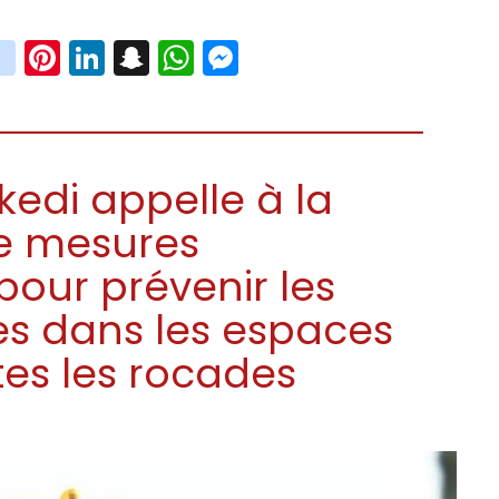
book
witter
instagram
Pinterest
LinkedIn
Snapchat
WhatsApp
Messenger
ekedi appelle à la
e mesures
our prévenir les
es dans les espaces
tes les rocades