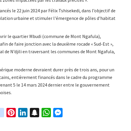
ncés le 22 juin 2024 par Félix Tshisekedi, dans l’objectif de
rculation urbaine et stimuler l'émergence de pôles d'habitat
ouvrir le quartier Mbudi (commune de Mont Ngafula),
afin de faire jonction avec la deuxième rocade « Sud-Est »,
nal de N’djili en traversant les communes de Mont Ngafula,
hérique moderne devraient durer près de trois ans, pour un
icains, entièrement financés dans le cadre du programme
avenant 5 le 14 mars 2024 dernier entre le gouvernement
oises.
in
Pi
Li
S
W
M
i
st
nt
n
n
h
es
t
ag
er
ke
a
at
se