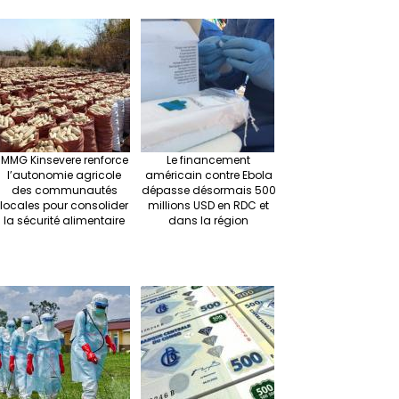
r
ra
es
dI
pc
sA
n
m
t
n
h
p
ge
at
p
r
MMG Kinsevere renforce
Le financement
l’autonomie agricole
américain contre Ebola
des communautés
dépasse désormais 500
locales pour consolider
millions USD en RDC et
la sécurité alimentaire
dans la région