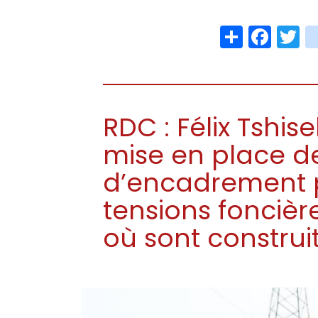
Share
Face
T
RDC : Félix Tshis
mise en place d
d’encadrement p
tensions foncièr
où sont construi