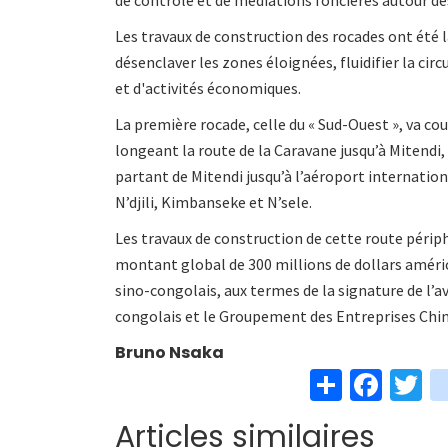
Les travaux de construction des rocades ont été la
désenclaver les zones éloignées, fluidifier la ci
et d'activités économiques.
La première rocade, celle du « Sud-Ouest », va c
longeant la route de la Caravane jusqu’à Mitendi, 
partant de Mitendi jusqu’à l’aéroport internatio
N’djili, Kimbanseke et N’sele.
Les travaux de construction de cette route périp
montant global de 300 millions de dollars amér
sino-congolais, aux termes de la signature de l’
congolais et le Groupement des Entreprises Chin
Bruno Nsaka
S
Fa
T
h
ce
w
Articles similaires
ar
b
t