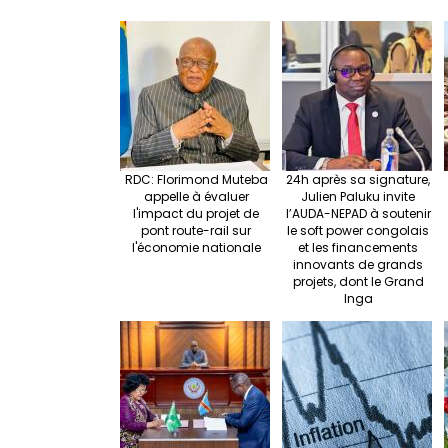
e
o
e
o
k
RDC: Florimond Muteba
24h après sa signature,
appelle à évaluer
Julien Paluku invite
l'impact du projet de
l’AUDA-NEPAD à soutenir
pont route-rail sur
le soft power congolais
l'économie nationale
et les financements
innovants de grands
projets, dont le Grand
Inga