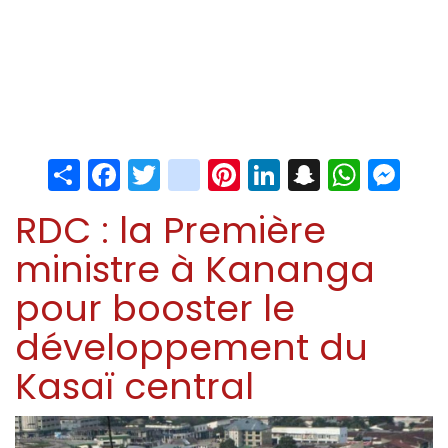
Share
Facebook
Twitter
instagram
Pinterest
LinkedIn
Snapchat
Whats
Me
RDC : la Première
ministre à Kananga
pour booster le
développement du
Kasaï central