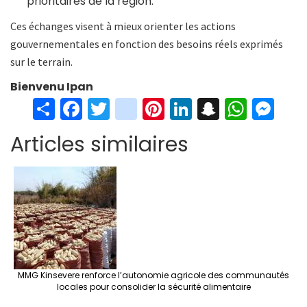
prioritaires de la région.
Ces échanges visent à mieux orienter les actions
gouvernementales en fonction des besoins réels exprimés
sur le terrain.
Bienvenu Ipan
S
Fa
T
in
Pi
Li
S
W
M
h
ce
wi
st
nt
n
n
h
es
Articles similaires
ar
b
tt
ag
er
ke
a
at
se
e
o
er
ra
es
dI
pc
sA
n
o
m
t
n
h
p
ge
k
at
p
r
MMG Kinsevere renforce l’autonomie agricole des communautés
locales pour consolider la sécurité alimentaire