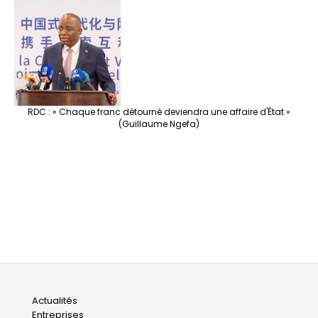
RDC : « Chaque franc détourné deviendra une affaire d'État »
(Guillaume Ngefa)
Main
Actualités
Entreprises