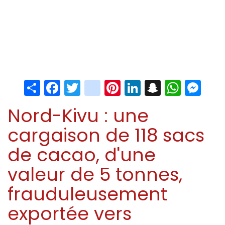
Share
Facebook
Twitter
instagram
Pinterest
LinkedIn
Snapchat
Whats
Me
Nord-Kivu : une
cargaison de 118 sacs
de cacao, d'une
valeur de 5 tonnes,
frauduleusement
exportée vers