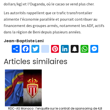
dollars/kg) et l'Ouganda, où le cacao se vend plus cher.
Les autorités rappellent que ce trafic transfrontalier
alimente l'économie parallèle et pourrait contribuer au
financement des groupes armés, notamment les ADF, actifs
dans la région de Beni depuis plusieurs années.
Jean-Baptiste Leni
S
Fa
T
in
Pi
Li
S
W
M
h
ce
wi
st
nt
n
n
h
es
Articles similaires
ar
b
tt
ag
er
ke
a
at
se
e
o
er
ra
es
dI
pc
sA
n
o
m
t
n
h
p
ge
k
at
p
r
RDC-AS Monaco : l’enquête sur le contrat de sponsoring de 4,8