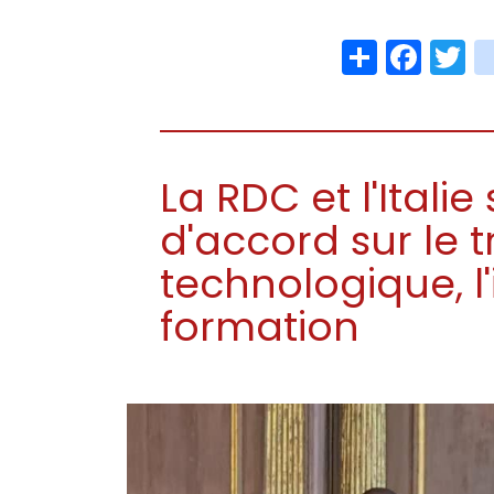
Share
Face
T
La RDC et l'Itali
d'accord sur le t
technologique, l
formation