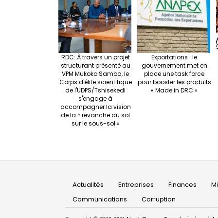
RDC: À travers un projet
Exportations : le
structurant présenté au
gouvernement met en
VPM Mukoko Samba, le
place une task force
Corps d'élite scientifique
pour booster les produits
de l'UDPS/Tshisekedi
« Made in DRC »
s'engage à
accompagner la vision
de la « revanche du sol
sur le sous-sol »
Main
Actualités
Entreprises
Finances
M
navigation
Communications
Corruption