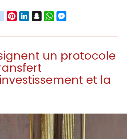
book
witter
instagram
Pinterest
LinkedIn
Snapchat
WhatsApp
Messenger
e signent un protocole
ransfert
'investissement et la