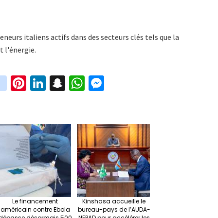
urs italiens actifs dans des secteurs clés tels que la
t l'énergie.
in
Pi
Li
S
W
M
i
st
nt
n
n
h
es
t
ag
er
ke
a
at
se
r
ra
es
dI
pc
sA
n
m
t
n
h
p
ge
at
p
r
Le financement
Kinshasa accueille le
américain contre Ebola
bureau-pays de l’AUDA-
dépasse désormais 500
NEPAD pour accélérer les