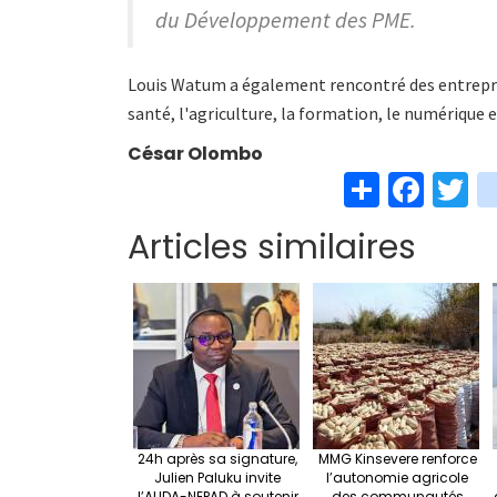
du Développement des PME.
Louis Watum a également rencontré des entreprene
santé, l'agriculture, la formation, le numérique e
César Olombo
S
Fa
T
h
ce
w
Articles similaires
ar
b
t
e
o
e
o
k
24h après sa signature,
MMG Kinsevere renforce
Julien Paluku invite
l’autonomie agricole
l’AUDA-NEPAD à soutenir
des communautés