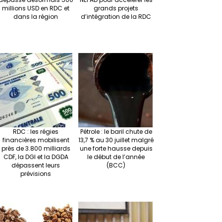
millions USD en RDC et
grands projets
dans la région
d’intégration de la RDC
RDC : les régies
Pétrole : le baril chute de
financières mobilisent
13,7 % au 30 juillet malgré
près de 3.800 milliards
une forte hausse depuis
CDF, la DGI et la DGDA
le début de l’année
dépassent leurs
(BCC)
prévisions