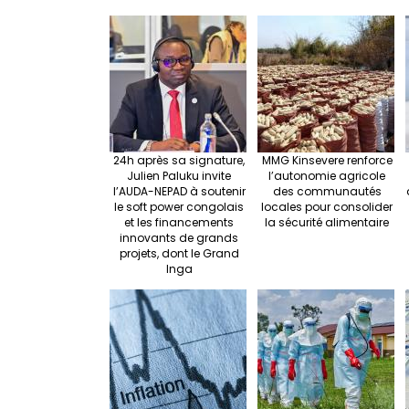
e
o
e
o
k
24h après sa signature,
MMG Kinsevere renforce
Julien Paluku invite
l’autonomie agricole
l’AUDA-NEPAD à soutenir
des communautés
le soft power congolais
locales pour consolider
et les financements
la sécurité alimentaire
innovants de grands
projets, dont le Grand
Inga