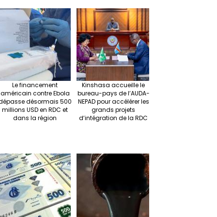
r
ra
es
dI
pc
sA
n
m
t
n
h
p
ge
at
p
r
Le financement
Kinshasa accueille le
américain contre Ebola
bureau-pays de l’AUDA-
dépasse désormais 500
NEPAD pour accélérer les
millions USD en RDC et
grands projets
dans la région
d’intégration de la RDC