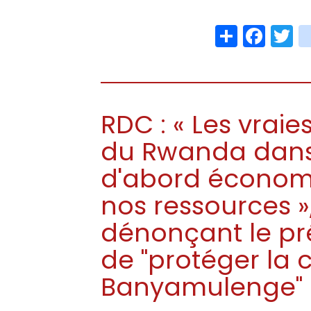
Share
Face
T
RDC : « Les vraie
du Rwanda dans
d'abord économi
nos ressources »,
dénonçant le p
de "protéger l
Banyamulenge"