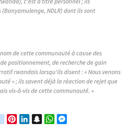
anda), c'est à titre personnel ; ils
 (Banyamulenge, NDLR) dont ils sont
au nom de cette communauté à cause des
 de positionnement, de recherche de gain
rratif rwandais lorsqu'ils disent : « Nous venons
é » ; ils savent déjà la réaction de rejet que
lais vis-à-vis de cette communauté. »
in
Pi
Li
S
W
M
i
st
nt
n
n
h
es
t
ag
er
ke
a
at
se