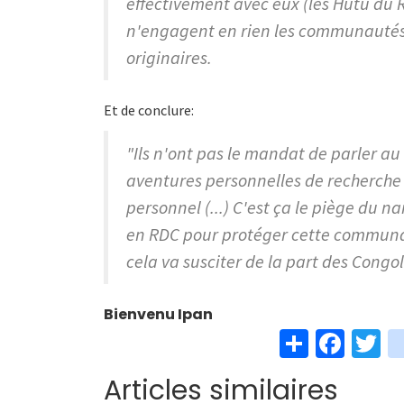
effectivement avec eux (les Hutu du Rw
n'engagent en rien les communautés
originaires.
Et de conclure:
"Ils n'ont pas le mandat de parler 
aventures personnelles de recherche
personnel (...) C'est ça le piège du na
en RDC pour protéger cette communaut
cela va susciter de la part des Congo
Bienvenu Ipan
S
Fa
T
h
ce
w
Articles similaires
ar
b
t