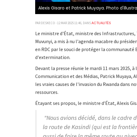
Alexis Gisaro et Patrick Muyaya. Photo d'illustr
ACTUALITÉS
PAR DESKECO - 12 MAR 2025 11:46, DANS
Le ministre d'État, ministre des Infrastructures,
Muvunyi, a mis à nu l'agenda macabre du présiden
en RDC par le souci de protéger la communauté B
d'extermination.
Devant la presse réunie le mardi 11 mars 2025, à l
Communication et des Médias, Patrick Muyaya, Ale
les vraies causes de l'invasion du Rwanda dans no
ressources.
Étayant ses propos, le ministre d'État, Alexis Gis
"Nous avions décidé, dans le cadre d
la route de Kasindi (qui est la front
aussi de faire la même route au ni