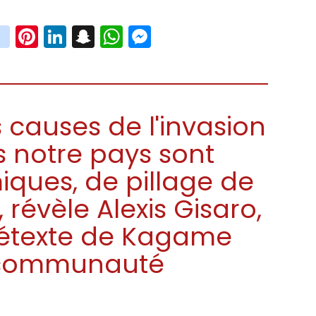
book
witter
instagram
Pinterest
LinkedIn
Snapchat
WhatsApp
Messenger
s causes de l'invasion
 notre pays sont
ques, de pillage de
 révèle Alexis Gisaro,
rétexte de Kagame
a communauté