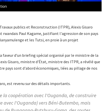
ation
 Travaux publics et Reconstruction (ITPR), Alexis Gisaro
t rwandais Paul Kagame, justifiant l'agression de son pays
anyamulenge et les Tutsi, en proie à un projet
a faveur d'un briefing spécial organisé par le ministre de la
xis Gisaro, ministre d'État, ministre des ITPR, a révélé que
tre pays sont d'abord économiques, liées au pillage de nos
aro, est revenu sur des détails importants.
e la coopération avec l'Ouganda, de construire
ière avec l'Ouganda) vers Béni-Butembo, mais
veau de Bunagana-Rutshuru-Goma, des routes