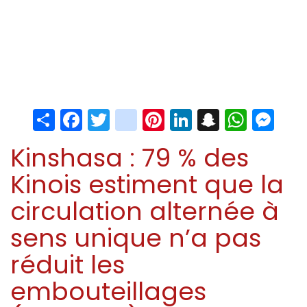
Share
Facebook
Twitter
instagram
Pinterest
LinkedIn
Snapchat
Whats
Me
Kinshasa : 79 % des
Kinois estiment que la
circulation alternée à
sens unique n’a pas
réduit les
embouteillages