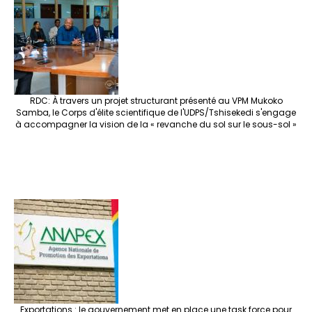
o
m
t
n
h
p
ge
k
at
p
r
RDC: À travers un projet structurant présenté au VPM Mukoko
Samba, le Corps d'élite scientifique de l'UDPS/Tshisekedi s'engage
à accompagner la vision de la « revanche du sol sur le sous-sol »
Exportations : le gouvernement met en place une task force pour