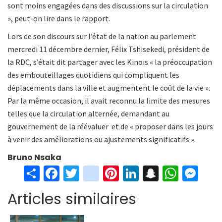
sont moins engagées dans des discussions sur la circulation
», peut-on lire dans le rapport.
Lors de son discours sur l’état de la nation au parlement
mercredi 11 décembre dernier, Félix Tshisekedi, président de
la RDC, s’était dit partager avec les Kinois « la préoccupation
des embouteillages quotidiens qui compliquent les
déplacements dans la ville et augmentent le coût de la vie ».
Par la même occasion, il avait reconnu la limite des mesures
telles que la circulation alternée, demandant au
gouvernement de la réévaluer et de « proposer dans les jours
à venir des améliorations ou ajustements significatifs ».
Bruno Nsaka
S
Fa
T
in
Pi
Li
S
W
M
h
ce
wi
st
nt
n
n
h
es
Articles similaires
ar
b
tt
ag
er
ke
a
at
se
e
o
er
ra
es
dI
pc
sA
n