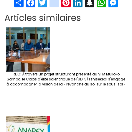
S
Fa
T
in
Pi
Li
S
W
M
h
ce
wi
st
nt
n
n
h
es
Articles similaires
ar
b
tt
ag
er
ke
a
at
se
e
o
er
ra
es
dI
pc
sA
n
o
m
t
n
h
p
ge
k
at
p
r
RDC: À travers un projet structurant présenté au VPM Mukoko
Samba, le Corps d'élite scientifique de l'UDPS/Tshisekedi s'engage
à accompagner la vision de la « revanche du sol sur le sous-sol »