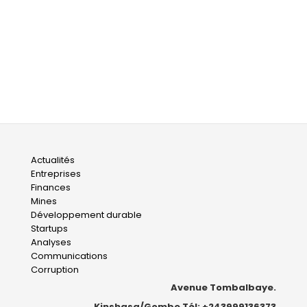
Main
Actualités
Entreprises
navigation
Finances
Mines
Développement durable
Startups
Analyses
Communications
Corruption
Avenue Tombalbaye.
Kinshasa/Gombe Tél: +243999136373