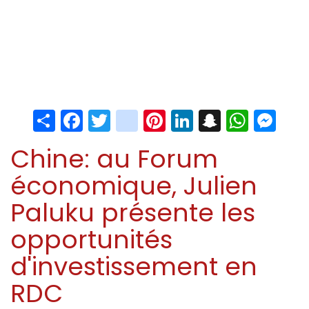
Share
Facebook
Twitter
instagram
Pinterest
LinkedIn
Snapchat
Whats
Me
Chine: au Forum
économique, Julien
Paluku présente les
opportunités
d'investissement en
RDC