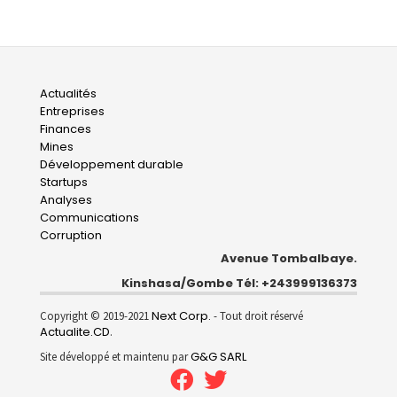
Main
Actualités
Entreprises
navigation
Finances
Mines
Développement durable
Startups
Analyses
Communications
Corruption
Avenue Tombalbaye.
Kinshasa/Gombe Tél: +243999136373
Next Corp.
Copyright © 2019-2021
- Tout droit réservé
Actualite.CD
.
G&G SARL
Site développé et maintenu par