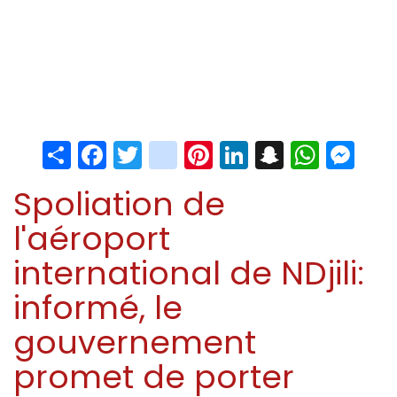
Share
Facebook
Twitter
instagram
Pinterest
LinkedIn
Snapchat
Whats
Me
Spoliation de
l'aéroport
international de NDjili:
informé, le
gouvernement
promet de porter