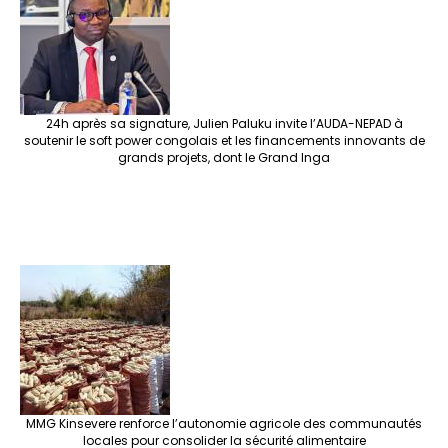
o
m
t
n
h
p
ge
k
at
p
r
24h après sa signature, Julien Paluku invite l’AUDA-NEPAD à
soutenir le soft power congolais et les financements innovants de
grands projets, dont le Grand Inga
MMG Kinsevere renforce l’autonomie agricole des communautés
locales pour consolider la sécurité alimentaire