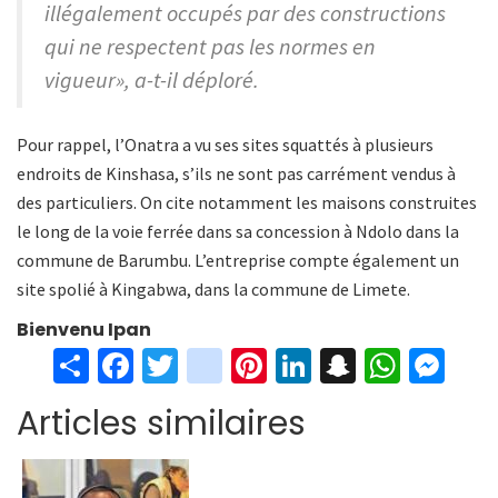
illégalement occupés par des constructions
qui ne respectent pas les normes en
vigueur», a-t-il déploré.
Pour rappel, l’Onatra a vu ses sites squattés à plusieurs
endroits de Kinshasa, s’ils ne sont pas carrément vendus à
des particuliers. On cite notamment les maisons construites
le long de la voie ferrée dans sa concession à Ndolo dans la
commune de Barumbu. L’entreprise compte également un
site spolié à Kingabwa, dans la commune de Limete.
Bienvenu Ipan
S
Fa
T
in
Pi
Li
S
W
M
h
ce
wi
st
nt
n
n
h
es
Articles similaires
ar
b
tt
ag
er
ke
a
at
se
e
o
er
ra
es
dI
pc
sA
n