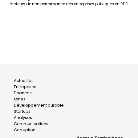
facteurs de non performance des entreprises publiques en RDC
Main
Actualités
Entreprises
navigation
Finances
Mines
Développement durable
Startups
Analyses
Communications
Corruption
Avenue Tombalbaye.