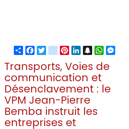
Share
Facebook
Twitter
instagram
Pinterest
LinkedIn
Snapchat
Whats
Me
Transports, Voies de
communication et
Désenclavement : le
VPM Jean-Pierre
Bemba instruit les
entreprises et