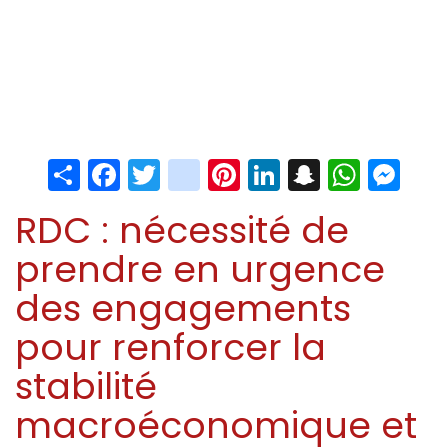
Share
Facebook
Twitter
instagram
Pinterest
LinkedIn
Snapchat
Whats
Me
RDC : nécessité de
prendre en urgence
des engagements
pour renforcer la
stabilité
macroéconomique et