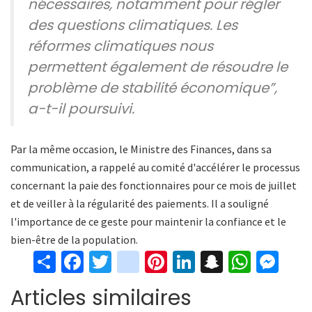
nécessaires, notamment pour régler
des questions climatiques. Les
réformes climatiques nous
permettent également de résoudre le
problème de stabilité économique”,
a-t-il poursuivi.
Par la même occasion, le Ministre des Finances, dans sa
communication, a rappelé au comité d'accélérer le processus
concernant la paie des fonctionnaires pour ce mois de juillet
et de veiller à la régularité des paiements. Il a souligné
l'importance de ce geste pour maintenir la confiance et le
bien-être de la population.
S
Fa
T
in
Pi
Li
S
W
M
h
ce
wi
st
nt
n
n
h
es
Articles similaires
ar
b
tt
ag
er
ke
a
at
se