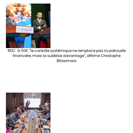
e
o
er
ra
es
dI
pc
sA
n
o
m
t
n
h
p
ge
k
at
p
r
RDC: à l'IGF, "le contrôle systémique ne remplace pas la patrouille
financière, mais la subtilise davantage", affirme Christophe
Bitasimwa