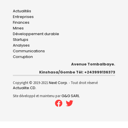
Main
Actualités
Entreprises
navigation
Finances
Mines
Développement durable
Startups
Analyses
Communications
Corruption
Avenue Tombalbaye.
Kinshasa/Gombe Tél: +243999136373
Next Corp.
Copyright © 2019-2021
- Tout droit réservé
Actualite.CD
.
G&G SARL
Site développé et maintenu par