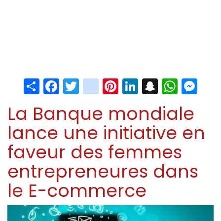
Share
Facebook
Twitter
instagram
Pinterest
LinkedIn
Snapchat
Whats
Me
La Banque mondiale
lance une initiative en
faveur des femmes
entrepreneures dans
le E-commerce