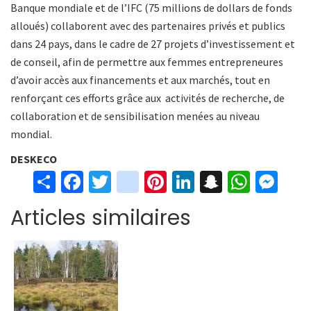
Banque mondiale et de l’IFC (75 millions de dollars de fonds
alloués) collaborent avec des partenaires privés et publics
dans 24 pays, dans le cadre de 27 projets d’investissement et
de conseil, afin de permettre aux femmes entrepreneures
d’avoir accès aux financements et aux marchés, tout en
renforçant ces efforts grâce aux activités de recherche, de
collaboration et de sensibilisation menées au niveau
mondial.
DESKECO
S
Fa
T
in
Pi
Li
S
W
M
h
ce
wi
st
nt
n
n
h
es
Articles similaires
ar
b
tt
ag
er
ke
a
at
se
e
o
er
ra
es
dI
pc
sA
n
o
m
t
n
h
p
ge
k
at
p
r